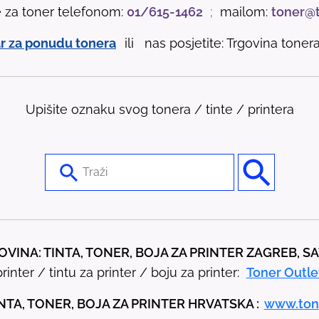
e za toner telefonom:
01/615-1462
;
mailom:
toner@
r za ponudu tonera
ili nas posjetite: Trgovina tonera 
Upišite oznaku svog tonera / tinte / printera
U
s
e
t
h
VINA: TINTA, TONER, BOJA ZA PRINTER ZAGREB, S
e
rinter / tintu za printer / boju za printer:
Toner Outle
u
p
NTA, TONER, BOJA ZA PRINTER HRVATSKA :
www.ton