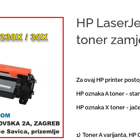
HP LaserJe
toner zamj
Za ovaj HP printer postoj
HP oznaka A toner - sta
HP oznaka X toner - jače
1) Toner A varijanta, HP