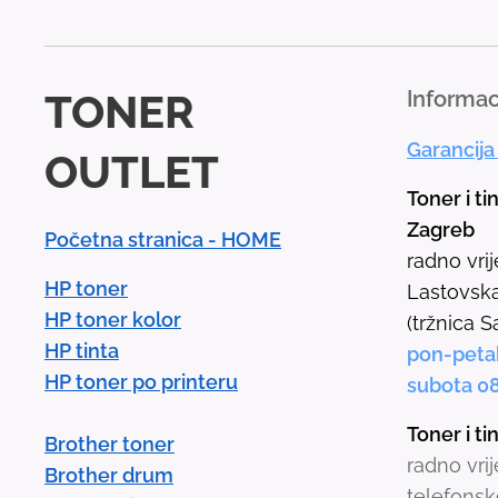
TONER
Informac
Garancija
OUTLET
Toner i ti
Zagreb
Početna stranica - HOME
radno vri
HP toner
Lastovska
HP toner kolor
(tržnica S
HP tinta
pon-peta
HP toner po printeru
subota 0
Toner i t
Brother toner
radno vri
Brother drum
telefonsk