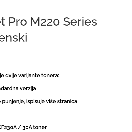
t Pro M220 Series
enski
e dvije varijante tonera:
ndardna verzija
 punjenje, ispisuje više stranica
 CF230A / 30A toner