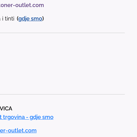
toner-outlet.com
i tinti
(
gdje
smo
)
AVICA
t trgovina - gdje smo
er-outlet.com