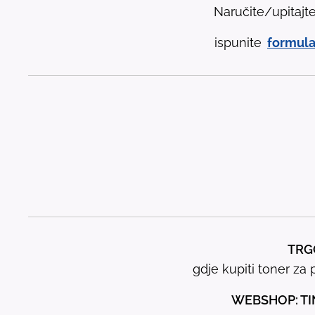
Naručite/upitajt
ispunite
formula
TRGO
gdje kupiti toner za p
WEBSHOP: TI