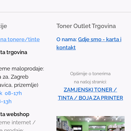
a
n
d
ije
Toner Outlet Trgovina
d
o
 na tonere/tinte
O nama:
Gdje smo - karta i
w
kontakt
n
nta trgovina
a
r
jeme maloprodaje:
Opširnije o tonerima
r
 2a, Zagreb
na našoj stranici:
o
avica, prizemlje)
ZAMJENSKI TONER /
w
k 08-17h
TINTA / BOJA ZA PRINTER
s
8-13h
t
inta webshop
o
jeme internet /
s
e prodaje: