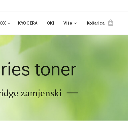
ROX
KYOCERA
OKI
Više
Košarica
ies toner
tridge zamjenski