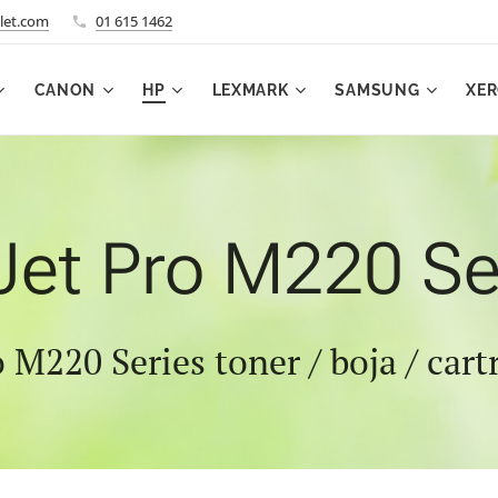
let.com
01 615 1462
CANON
HP
LEXMARK
SAMSUNG
XE
Jet Pro M220 Ser
 M220 Series toner / boja / car