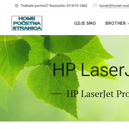
Trebate pomoć? Nazovite: 01/615-1462
toner@toner-out
GDJE SMO
BROTHER
HP Laser
HP LaserJet Pro