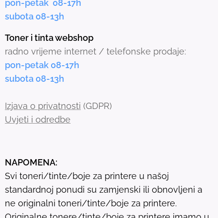
pon-petak 08-17h
e
subota 08-13h
d
s
Toner i tinta webshop
e
radno vrijeme internet / telefonske prodaje:
a
pon-petak 08-17h
r
subota 08-13h
c
h
Izjava o privatnosti
(GDPR)
r
Uvjeti i odredbe
e
s
u
NAPOMENA:
l
Svi toneri/tinte/boje za printere u našoj
t
standardnoj ponudi su zamjenski ili obnovljeni a
.
ne originalni toneri/tinte/boje za printere.
T
Originalne tonere/tinte/boje za printere imamo u