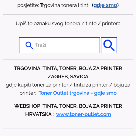
gdje
smo
posjetite: Trgovina tonera i tinti
(
)
Upišite oznaku svog tonera / tinte / printera
U
s
e
t
TRGOVINA: TINTA, TONER, BOJA ZA PRINTER
h
ZAGREB, SAVICA
e
gdje kupiti toner za printer / tintu za printer / boju za
u
printer:
Toner Outlet trgovina - gdje smo
p
WEBSHOP: TINTA, TONER, BOJA ZA PRINTER
a
HRVATSKA :
www.toner-outlet.com
n
d
d