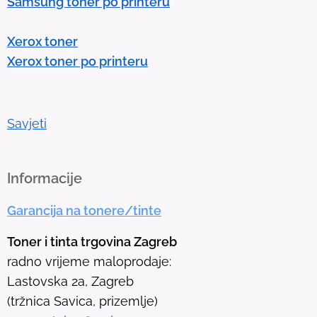
Samsung toner po printeru
e
r
Xerox toner
t
Xerox toner po printeru
o
g
o
t
Savjeti
o
t
h
Informacije
e
Garancija na tonere/tinte
s
e
Toner i tinta trgovina Zagreb
l
radno vrijeme maloprodaje:
e
Lastovska 2a, Zagreb
c
(tržnica Savica, prizemlje)
t