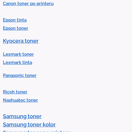
Canon toner po printeru
a
r
Epson tinta
e
Epson toner
s
u
Kyocera toner
l
t
Lexmark toner
.
Lexmark tinta
P
Panasonic toner
r
e
Ricoh toner
s
Nashuatec toner
s
e
Samsung toner
n
Samsung toner kolor
t