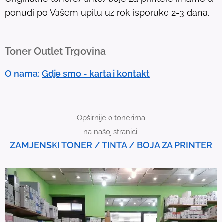
o
ponudi po Vašem upitu uz rok isporuke 2-3 dana.
u
c
h
Toner Outlet Trgovina
d
e
O nama:
Gdje smo - karta i kontakt
v
i
c
Opširnije o tonerima
e
na našoj stranici:
u
ZAMJENSKI TONER / TINTA / BOJA ZA PRINTER
s
e
r
s
c
a