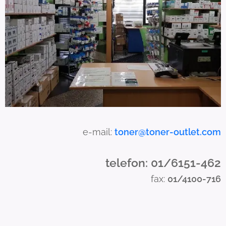
n
u
s
e
t
o
u
c
h
a
e-mail:
toner@toner-outlet.com
n
d
telefon: 01/6151-462
s
fax:
01/4100-716
w
i
p
e