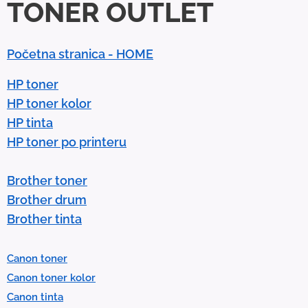
TONER OUTLET
o
w
n
Početna stranica - HOME
a
r
HP toner
r
HP toner kolor
o
HP tinta
w
HP toner po printeru
s
t
Brother toner
o
Brother drum
s
Brother tinta
e
l
Canon toner
e
Canon toner kolor
c
Canon tinta
t