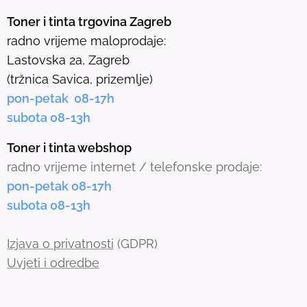
e
Toner i tinta trgovina Zagreb
l
radno vrijeme maloprodaje:
e
Lastovska 2a, Zagreb
c
(tržnica Savica, prizemlje)
t
pon-petak 08-17h
e
subota 08-13h
d
s
Toner i tinta webshop
e
radno vrijeme internet / telefonske prodaje:
a
pon-petak 08-17h
r
subota 08-13h
c
h
Izjava o privatnosti
(GDPR)
r
Uvjeti i odredbe
e
s