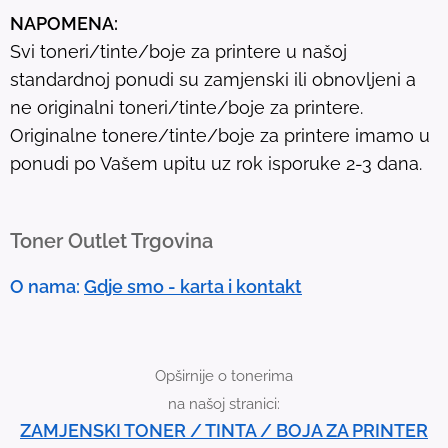
u
NAPOMENA:
l
Svi toneri/tinte/boje za printere u našoj
t
standardnoj ponudi su zamjenski ili obnovljeni a
.
ne originalni toneri/tinte/boje za printere.
T
Originalne tonere/tinte/boje za printere imamo u
o
ponudi po Vašem upitu uz rok isporuke 2-3 dana.
u
c
h
Toner Outlet Trgovina
d
e
O nama:
Gdje smo - karta i kontakt
v
i
c
Opširnije o tonerima
e
na našoj stranici:
u
ZAMJENSKI TONER / TINTA / BOJA ZA PRINTER
s