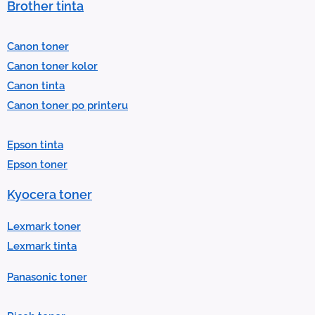
Brother tinta
e
l
Canon toner
e
Canon toner kolor
c
Canon tinta
t
Canon toner po printeru
a
r
Epson tinta
e
Epson toner
s
u
Kyocera toner
l
t
Lexmark toner
.
Lexmark tinta
P
Panasonic toner
r
e