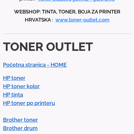
p
WEBSHOP: TINTA, TONER, BOJA ZA PRINTER
a
HRVATSKA :
www.toner-outlet.com
n
d
d
TONER OUTLET
o
w
n
Početna stranica - HOME
a
r
HP toner
r
HP toner kolor
o
HP tinta
w
HP toner po printeru
s
t
Brother toner
o
Brother drum
s