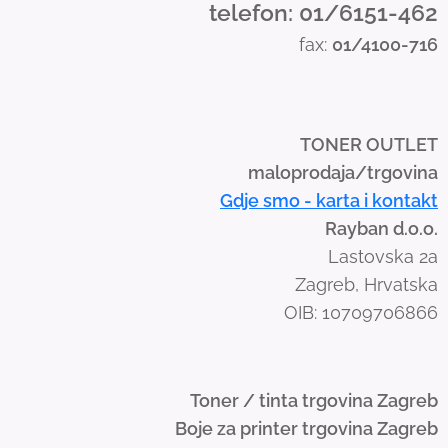
telefon: 01/6151-462
s
fax:
01/4100-716
w
i
p
e
TONER OUTLET
g
maloprodaja/trgovina
e
Gdje smo - karta i kontakt
s
Rayban d.o.o.
t
Lastovska 2a
u
Zagreb, Hrvatska
r
OIB: 10709706866
e
s
.
Toner / tinta trgovina Zagreb
Boje za printer trgovina Zagreb