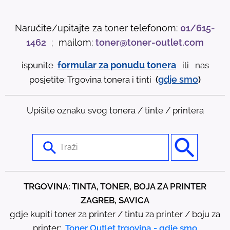
Naručite/upitajte za toner telefonom:
01/615-
1462
;
mailom:
toner@toner-outlet.com
formular za ponudu tonera
ispunite
ili nas
gdje
smo
posjetite: Trgovina tonera i tinti
(
)
Upišite oznaku svog tonera / tinte / printera
U
s
e
t
TRGOVINA: TINTA, TONER, BOJA ZA PRINTER
h
ZAGREB, SAVICA
e
gdje kupiti toner za printer / tintu za printer / boju za
u
printer:
Toner Outlet trgovina - gdje smo