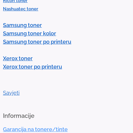
Ricoh toner
s
Nashuatec toner
s
e
Samsung toner
n
Samsung toner kolor
t
Samsung toner po printeru
e
r
Xerox toner
t
Xerox toner po printeru
o
g
o
t
Savjeti
o
t
h
Informacije
e
Garancija na tonere/tinte
s