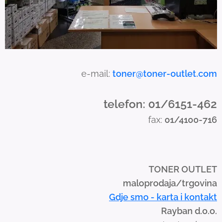
t
o
u
c
h
a
e-mail:
toner@toner-outlet.com
n
d
telefon: 01/6151-462
s
fax:
01/4100-716
w
i
p
e
TONER OUTLET
g
maloprodaja/trgovina
e
Gdje smo - karta i kontakt
s
Rayban d.o.o.
t