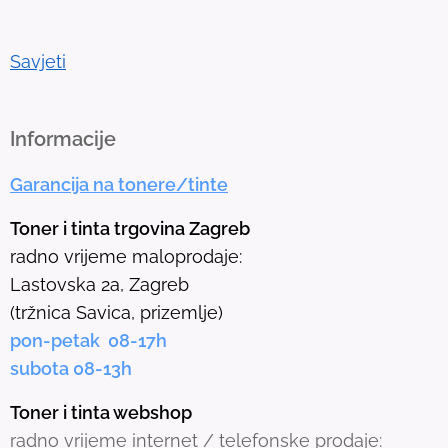
g
o
t
Savjeti
o
t
h
Informacije
e
Garancija na tonere/tinte
s
e
Toner i tinta trgovina Zagreb
l
radno vrijeme maloprodaje:
e
Lastovska 2a, Zagreb
c
(tržnica Savica, prizemlje)
t
pon-petak 08-17h
e
subota 08-13h
d
s
Toner i tinta webshop
e
radno vrijeme internet / telefonske prodaje: