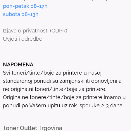
a
pon-petak 08-17h
r
subota 08-13h
c
h
Izjava o privatnosti
(GDPR)
r
Uvjeti i odredbe
e
s
u
NAPOMENA:
l
Svi toneri/tinte/boje za printere u našoj
t
standardnoj ponudi su zamjenski ili obnovljeni a
.
ne originalni toneri/tinte/boje za printere.
T
Originalne tonere/tinte/boje za printere imamo u
o
ponudi po Vašem upitu uz rok isporuke 2-3 dana.
u
c
h
Toner Outlet Trgovina
d