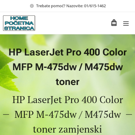
Trebate pomoć? Nazovite: 01/615-1462
HP LaserJet Pro 400 Color
MFP M-475dw / M475dw
toner
HP LaserJet Pro 400 Color
MFP M-475dw / M475dw
toner zamjenski