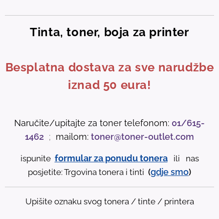
Tinta, toner, boja za printer
Besplatna dostava za sve narudžbe
iznad 50 eura!
Naručite/upitajte za toner telefonom:
01/615-
1462
;
mailom:
toner@toner-outlet.com
formular za ponudu tonera
ispunite
ili nas
gdje
smo
posjetite: Trgovina tonera i tinti
(
)
Upišite oznaku svog tonera / tinte / printera