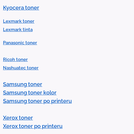
u
Kyocera toner
l
t
Lexmark toner
.
Lexmark tinta
P
Panasonic toner
r
e
Ricoh toner
s
Nashuatec toner
s
e
Samsung toner
n
Samsung toner kolor
t
Samsung toner po printeru
e
r
Xerox toner
t
Xerox toner po printeru
o