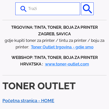
U
s
e
t
TRGOVINA: TINTA, TONER, BOJA ZA PRINTER
h
ZAGREB, SAVICA
e
gdje kupiti toner za printer / tintu za printer / boju za
u
printer:
Toner Outlet trgovina - gdje smo
p
WEBSHOP: TINTA, TONER, BOJA ZA PRINTER
a
HRVATSKA :
www.toner-outlet.com
n
d
d
TONER OUTLET
o
w
n
Početna stranica - HOME
a