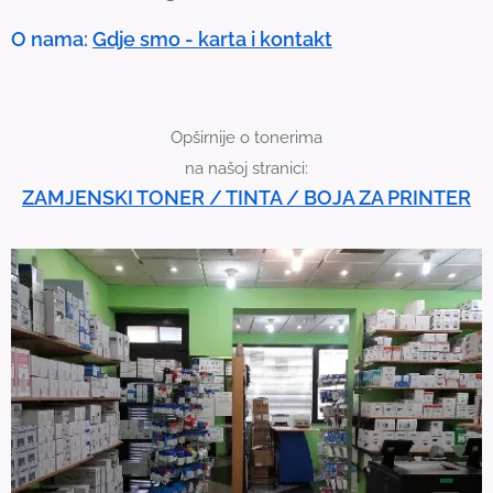
e
O nama:
Gdje smo - karta i kontakt
v
i
c
Opširnije o tonerima
e
na našoj stranici:
u
ZAMJENSKI TONER / TINTA / BOJA ZA PRINTER
s
e
r
s
c
a
n
u
s
e