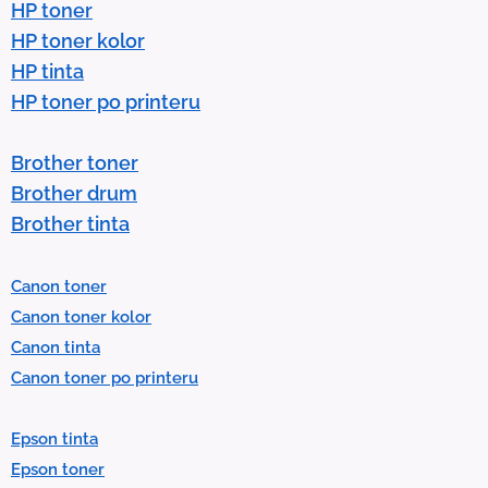
r
HP toner
r
HP toner kolor
o
HP tinta
w
HP toner po printeru
s
t
Brother toner
o
Brother drum
s
Brother tinta
e
l
Canon toner
e
Canon toner kolor
c
Canon tinta
t
Canon toner po printeru
a
r
Epson tinta
e
Epson toner
s