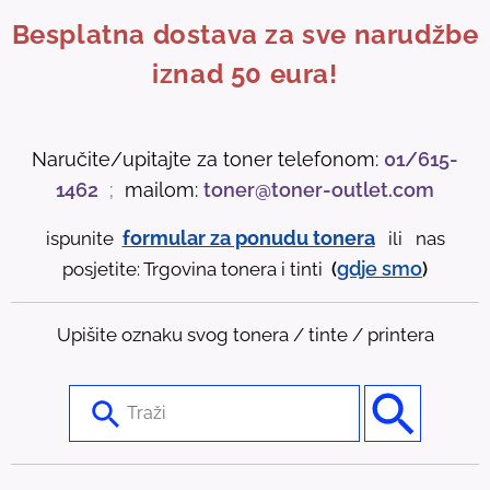
Besplatna dostava za sve narudžbe
iznad 50 eura!
Naručite/upitajte za toner telefonom:
01/615-
1462
;
mailom:
toner@toner-outlet.com
formular za ponudu tonera
ispunite
ili nas
gdje
smo
posjetite: Trgovina tonera i tinti
(
)
Upišite oznaku svog tonera / tinte / printera
U
s
e
t