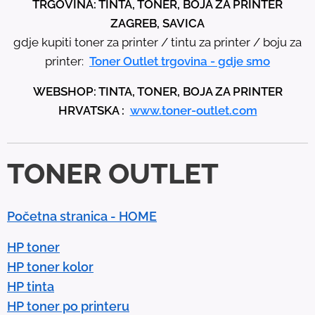
TRGOVINA: TINTA, TONER, BOJA ZA PRINTER
h
ZAGREB, SAVICA
e
gdje kupiti toner za printer / tintu za printer / boju za
u
printer:
Toner Outlet trgovina - gdje smo
p
WEBSHOP: TINTA, TONER, BOJA ZA PRINTER
a
HRVATSKA :
www.toner-outlet.com
n
d
d
TONER OUTLET
o
w
n
Početna stranica - HOME
a
r
HP toner
r
HP toner kolor
o
HP tinta
w
HP toner po printeru