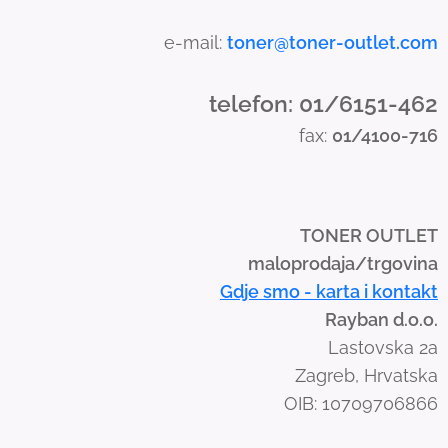
h
a
e-mail:
toner@toner-outlet.com
n
d
telefon: 01/6151-462
s
fax:
01/4100-716
w
i
p
e
TONER OUTLET
g
maloprodaja/trgovina
e
Gdje smo - karta i kontakt
s
Rayban d.o.o.
t
Lastovska 2a
u
Zagreb, Hrvatska
r
OIB: 10709706866
e
s