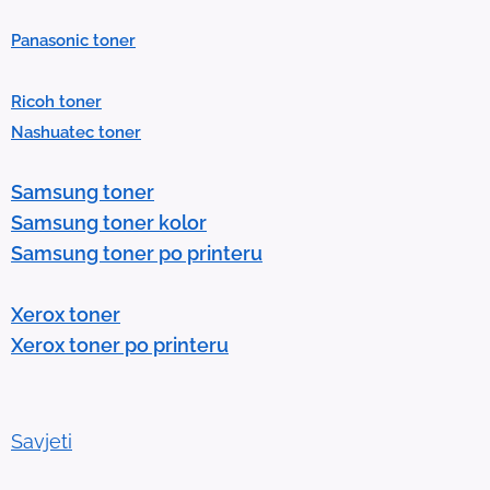
P
Panasonic toner
r
e
Ricoh toner
s
Nashuatec toner
s
e
Samsung toner
n
Samsung toner kolor
t
Samsung toner po printeru
e
r
Xerox toner
t
Xerox toner po printeru
o
g
o
t
Savjeti
o