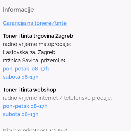
t
h
Informacije
e
Garancija na tonere/tinte
s
e
Toner i tinta trgovina Zagreb
l
radno vrijeme maloprodaje:
e
Lastovska 2a, Zagreb
c
(tržnica Savica, prizemlje)
t
pon-petak 08-17h
e
subota 08-13h
d
s
Toner i tinta webshop
e
radno vrijeme internet / telefonske prodaje:
a
pon-petak 08-17h
r
subota 08-13h
c
h
Izjava o privatnosti
(GDPR)