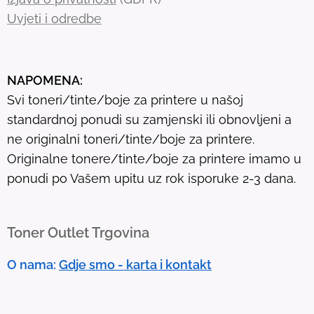
r
Uvjeti i odredbe
e
s
u
NAPOMENA:
l
Svi toneri/tinte/boje za printere u našoj
t
standardnoj ponudi su zamjenski ili obnovljeni a
.
ne originalni toneri/tinte/boje za printere.
T
Originalne tonere/tinte/boje za printere imamo u
o
ponudi po Vašem upitu uz rok isporuke 2-3 dana.
u
c
h
Toner Outlet Trgovina
d
e
O nama:
Gdje smo - karta i kontakt
v
i
c