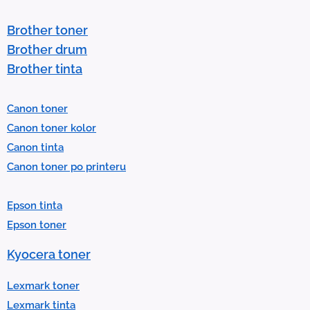
s
t
Brother toner
o
Brother drum
s
Brother tinta
e
l
Canon toner
e
Canon toner kolor
c
Canon tinta
t
Canon toner po printeru
a
r
Epson tinta
e
Epson toner
s
u
Kyocera toner
l
t
Lexmark toner
.
Lexmark tinta