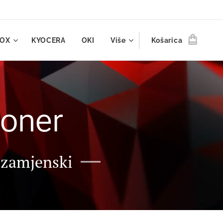
ROX
KYOCERA
OKI
Više
Košarica
toner
e zamjenski