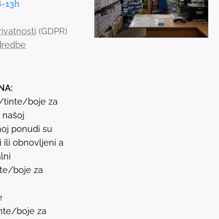
8-13h
e
c
rivatnosti
(GDPR)
t
odredbe
a
r
e
NA:
s
i/tinte/boje za
u
u našoj
l
oj ponudi su
t
ili obnovljeni a
.
lni
P
nte/boje za
r
e
e
s
nte/boje za
s