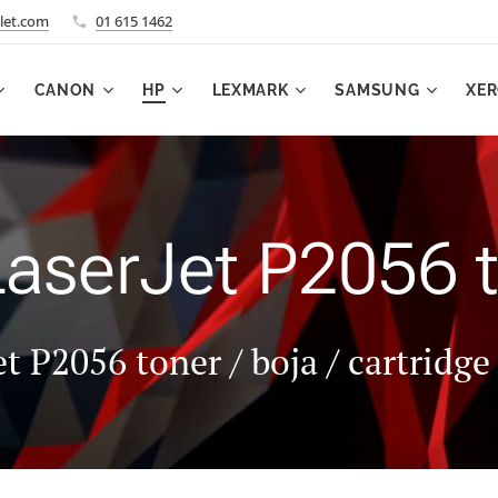
let.com
01 615 1462
CANON
HP
LEXMARK
SAMSUNG
XE
aserJet P2056 
t P2056 toner / boja / cartridg