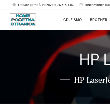
Trebate pomoć? Nazovite: 01/615-1462
toner@toner-out
GDJE SMO
BROTHER
HP L
HP LaserJe