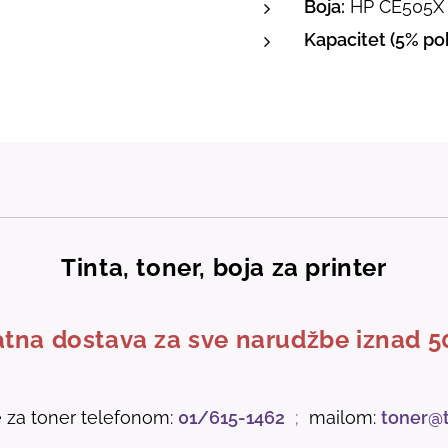
Boja:
HP CE505X 
Kapacitet (5% pok
Tinta, toner, boja za printer
tna dostava za sve narudžbe iznad 5
e za toner telefonom:
01/615-1462
;
mailom:
toner@