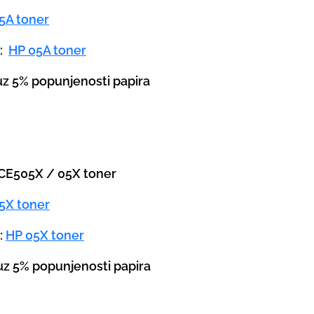
5A toner
a:
HP 05A toner
 uz 5% popunjenosti papira
P CE505X / 05X toner
5X toner
:
HP 05X toner
 uz 5% popunjenosti papira