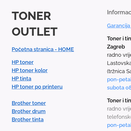
TONER
Informac
Garancija
OUTLET
Toner i ti
Zagreb
Početna stranica - HOME
radno vri
HP toner
Lastovska
HP toner kolor
(tržnica S
HP tinta
pon-peta
HP toner po printeru
subota 0
Toner i t
Brother toner
radno vri
Brother drum
telefonsk
Brother tinta
pon-peta