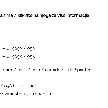
zanima / kliknite na njega za više informacija
 HP CE505A / 05A
 HP CE505X / 05X
toner / tinta / boja / cartridge za HP printer
/ 05A black toner
rivenosti):
2300 stranica