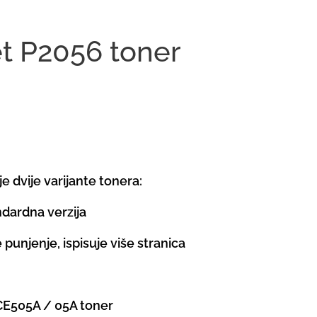
t P2056 toner
e dvije varijante tonera:
ndardna verzija
 punjenje, ispisuje više stranica
 CE505A / 05A toner