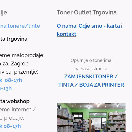
d
ije
Toner Outlet Trgovina
d
o
 na tonere/tinte
O nama:
Gdje smo - karta i
w
kontakt
n
nta trgovina
a
r
jeme maloprodaje:
Opširnije o tonerima
r
 2a, Zagreb
na našoj stranici:
o
avica, prizemlje)
ZAMJENSKI TONER /
w
k 08-17h
TINTA / BOJA ZA PRINTER
s
8-13h
t
inta webshop
o
jeme internet /
s
e prodaje:
e
k 08-17h
l