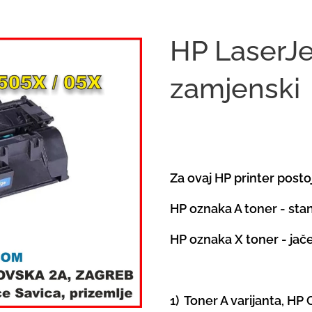
HP LaserJe
zamjenski
Za ovaj HP printer postoj
HP oznaka A toner - sta
HP oznaka X toner - jače
1) Toner A varijanta, HP