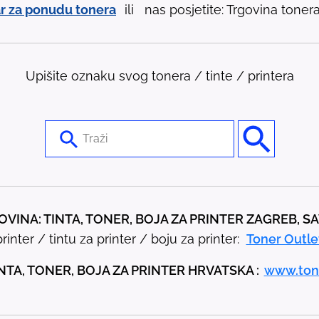
r za ponudu tonera
ili nas posjetite: Trgovina tonera 
Upišite oznaku svog tonera / tinte / printera
U
s
e
t
h
VINA: TINTA, TONER, BOJA ZA PRINTER ZAGREB, S
e
rinter / tintu za printer / boju za printer:
Toner Outle
u
p
NTA, TONER, BOJA ZA PRINTER HRVATSKA :
www.ton
a
n