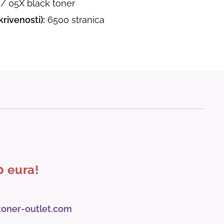
/ 05X black toner
rivenosti):
6500 stranica
0 eura!
toner-outlet.com