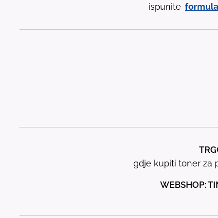
ispunite
formula
TRGO
gdje kupiti toner za p
WEBSHOP: TI