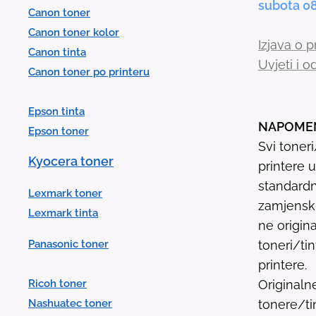
subota 0
Canon toner
Canon toner kolor
Izjava o p
Canon tinta
Uvjeti i 
Canon toner po printeru
Epson tinta
NAPOME
Epson toner
Svi toner
Kyocera toner
printere 
standardn
Lexmark toner
zamjenski 
Lexmark tinta
ne origina
Panasonic toner
toneri/ti
printere.
Ricoh toner
Originaln
Nashuatec toner
tonere/ti