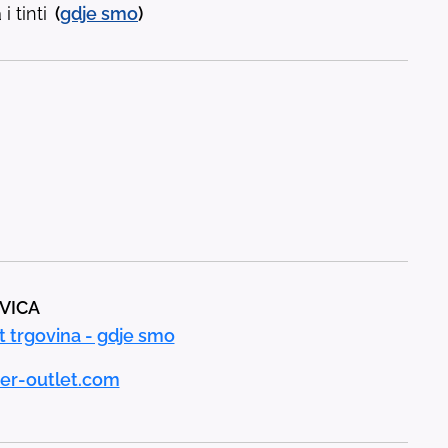
i tinti
(
gdje
smo
)
AVICA
t trgovina - gdje smo
er-outlet.com