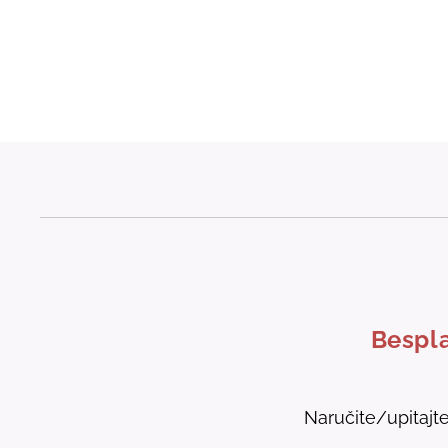
Bespla
Naručite/upitajt