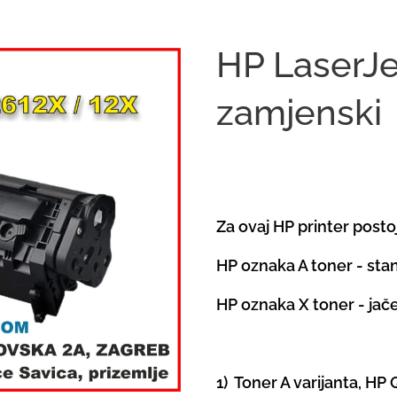
HP LaserJ
zamjenski
Za ovaj HP printer postoj
HP oznaka A toner - sta
HP oznaka X toner - jače
1) Toner A varijanta, HP