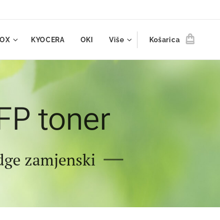
ROX
KYOCERA
OKI
Više
Košarica
FP toner
idge zamjenski