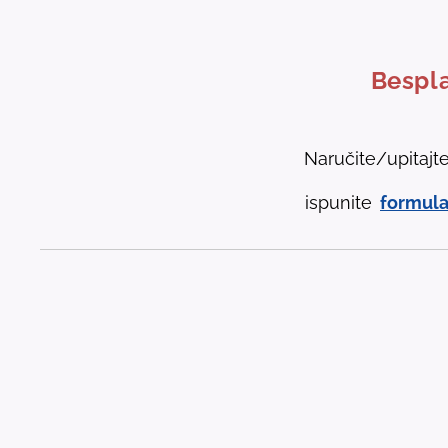
Bespla
Naručite/upitajt
ispunite
formula