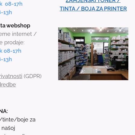
ZAMJENSKI TONER /
w
k 08-17h
TINTA / BOJA ZA PRINTER
s
8-13h
t
inta webshop
o
jeme internet /
s
e prodaje:
e
k 08-17h
l
8-13h
e
c
rivatnosti
(GDPR)
t
odredbe
a
r
e
NA:
s
i/tinte/boje za
u
u našoj
l