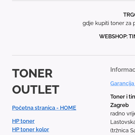
TRGO
gdje kupiti toner za p
WEBSHOP: TI
TONER
Informac
Garancija
OUTLET
Toner i ti
Zagreb
Početna stranica - HOME
radno vri
HP toner
Lastovska
HP toner kolor
(tržnica S