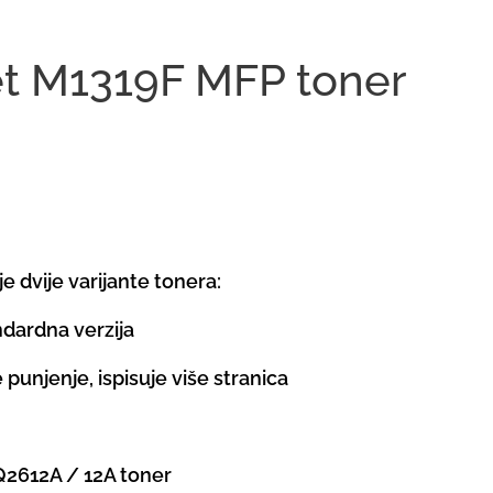
et M1319F MFP toner
e dvije varijante tonera:
ndardna verzija
 punjenje, ispisuje više stranica
 Q2612A / 12A toner