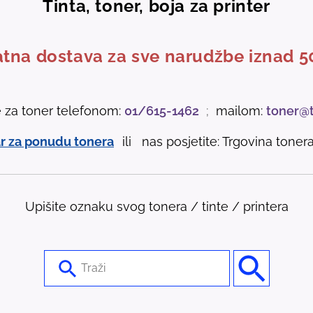
Tinta, toner, boja za printer
tna dostava za sve narudžbe iznad 5
e za toner telefonom:
01/615-1462
;
mailom:
toner@
r za ponudu tonera
ili nas posjetite: Trgovina tonera 
Upišite oznaku svog tonera / tinte / printera
U
s
e