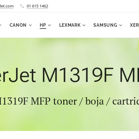
let.com
01 615 1462
CANON
HP
LEXMARK
SAMSUNG
XE
rJet M1319F M
1319F MFP toner / boja / cartr