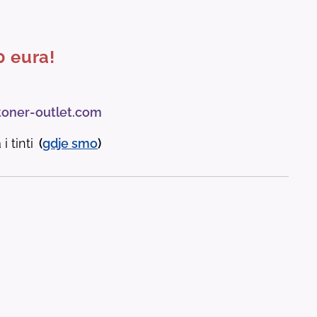
0 eura!
toner-outlet.com
i tinti
(
gdje
smo
)