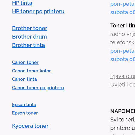
HP tinta
pon-peta
HP toner po printeru
subota 0
Toner i t
Brother toner
radno vri
Brother drum
telefonsk
Brother tinta
pon-peta
subota 0
Canon toner
Canon toner kolor
Izjava o p
Canon tinta
Uvjeti i 
Canon toner po printeru
Epson tinta
NAPOME
Epson toner
Svi toner
Kyocera toner
printere 