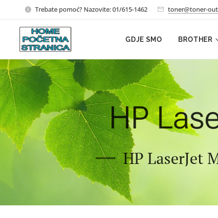
Trebate pomoć? Nazovite: 01/615-1462
toner@toner-out
GDJE SMO
BROTHER
HP Lase
HP LaserJet M