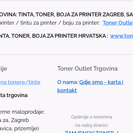
t
h
VINA: TINTA, TONER, BOJA ZA PRINTER ZAGREB, S
e
rinter / tintu za printer / boju za printer:
Toner Outle
u
p
NTA, TONER, BOJA ZA PRINTER HRVATSKA :
www.ton
a
n
d
ije
Toner Outlet Trgovina
d
o
 na tonere/tinte
O nama:
Gdje smo - karta i
w
kontakt
n
nta trgovina
a
r
jeme maloprodaje:
Opširnije o tonerima
r
 2a, Zagreb
na našoj stranici:
o
avica, prizemlje)