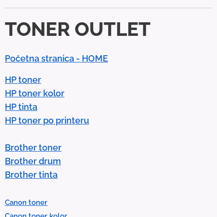
d
TONER OUTLET
o
w
n
Početna stranica - HOME
a
r
HP toner
r
HP toner kolor
o
HP tinta
w
HP toner po printeru
s
t
Brother toner
o
Brother drum
s
Brother tinta
e
l
Canon toner
e
Canon toner kolor