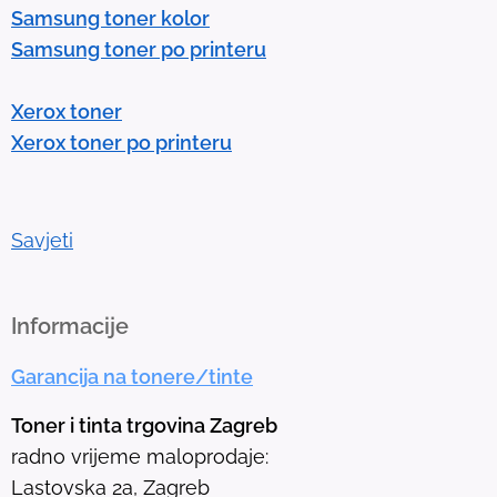
Samsung toner kolor
t
Samsung toner po printeru
e
r
Xerox toner
t
Xerox toner po printeru
o
g
o
t
Savjeti
o
t
h
Informacije
e
Garancija na tonere/tinte
s
e
Toner i tinta trgovina Zagreb
l
radno vrijeme maloprodaje:
e
Lastovska 2a, Zagreb