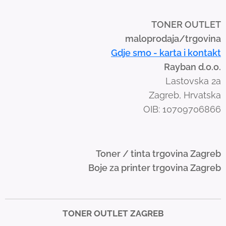
p
e
TONER OUTLET
g
maloprodaja/trgovina
e
Gdje smo - karta i kontakt
s
Rayban d.o.o.
t
Lastovska 2a
u
Zagreb, Hrvatska
r
OIB: 10709706866
e
s
.
Toner / tinta trgovina Zagreb
Boje za printer trgovina Zagreb
TONER OUTLET ZAGREB