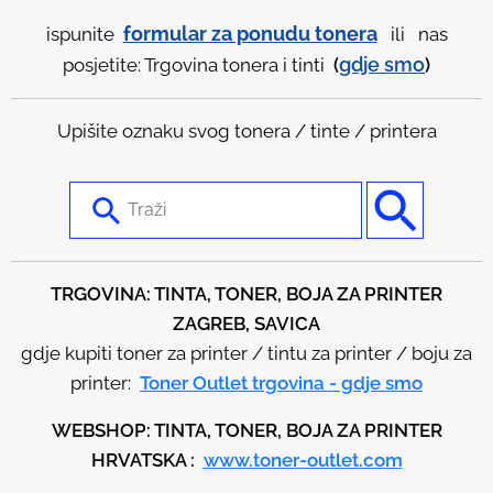
formular za ponudu tonera
ispunite
ili nas
gdje
smo
posjetite: Trgovina tonera i tinti
(
)
Upišite oznaku svog tonera / tinte / printera
U
s
e
t
TRGOVINA: TINTA, TONER, BOJA ZA PRINTER
h
ZAGREB, SAVICA
e
gdje kupiti toner za printer / tintu za printer / boju za
u
printer:
Toner Outlet trgovina - gdje smo
p
WEBSHOP: TINTA, TONER, BOJA ZA PRINTER
a
HRVATSKA :
www.toner-outlet.com
n
d