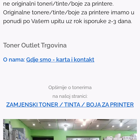
ne originalni toneri/tinte/boje za printere.
T
Originalne tonere/tinte/boje za printere imamo u
o
ponudi po Vašem upitu uz rok isporuke 2-3 dana.
u
c
h
Toner Outlet Trgovina
d
e
O nama:
Gdje smo - karta i kontakt
v
i
c
Opširnije o tonerima
e
na našoj stranici:
u
ZAMJENSKI TONER / TINTA / BOJA ZA PRINTER
s
e
r
s
c