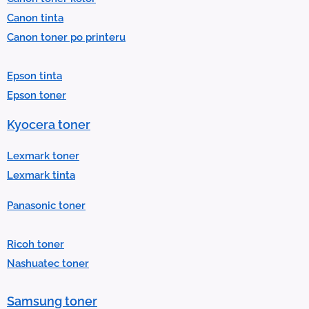
c
Canon tinta
t
Canon toner po printeru
a
r
Epson tinta
e
Epson toner
s
u
Kyocera toner
l
t
Lexmark toner
.
Lexmark tinta
P
Panasonic toner
r
e
Ricoh toner
s
Nashuatec toner
s
e
Samsung toner
n