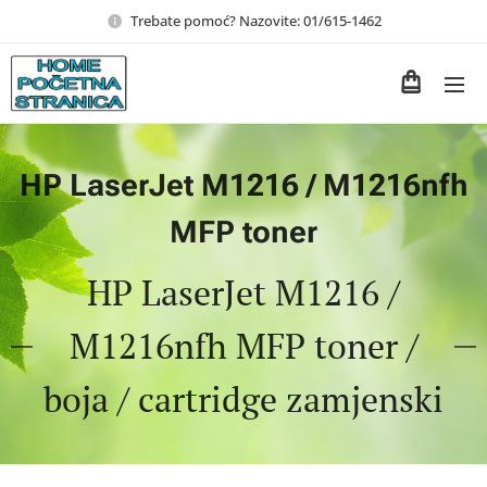
Trebate pomoć? Nazovite: 01/615-1462
HP LaserJet M1216 / M1216nfh
MFP toner
HP LaserJet M1216 /
M1216nfh MFP toner /
boja / cartridge zamjenski