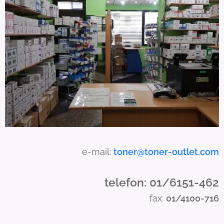
a
n
u
s
e
t
o
u
c
h
a
e-mail:
toner@toner-outlet.com
n
d
telefon: 01/6151-462
s
fax:
01/4100-716
w
i