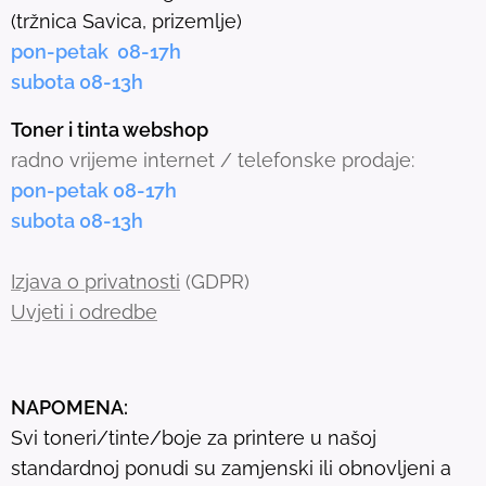
c
(tržnica Savica, prizemlje)
t
pon-petak 08-17h
e
subota 08-13h
d
s
Toner i tinta webshop
e
radno vrijeme internet / telefonske prodaje:
a
pon-petak 08-17h
r
subota 08-13h
c
h
Izjava o privatnosti
(GDPR)
r
Uvjeti i odredbe
e
s
u
NAPOMENA:
l
Svi toneri/tinte/boje za printere u našoj
t
standardnoj ponudi su zamjenski ili obnovljeni a
.