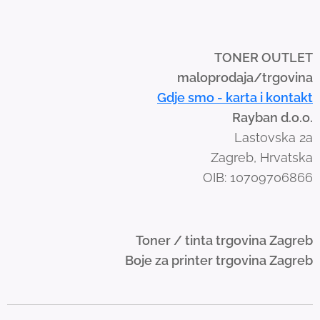
i
p
e
TONER OUTLET
g
maloprodaja/trgovina
e
Gdje smo - karta i kontakt
s
Rayban d.o.o.
t
Lastovska 2a
u
Zagreb, Hrvatska
r
OIB: 10709706866
e
s
.
Toner / tinta trgovina Zagreb
Boje za printer trgovina Zagreb