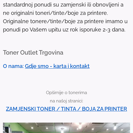
standardnoj ponudi su zamjenski ili obnovljeni a
.
ne originalni toneri/tinte/boje za printere.
T
Originalne tonere/tinte/boje za printere imamo u
o
ponudi po Vašem upitu uz rok isporuke 2-3 dana.
u
c
h
Toner Outlet Trgovina
d
e
O nama:
Gdje smo - karta i kontakt
v
i
c
Opširnije o tonerima
e
na našoj stranici:
u
ZAMJENSKI TONER / TINTA / BOJA ZA PRINTER
s
e
r