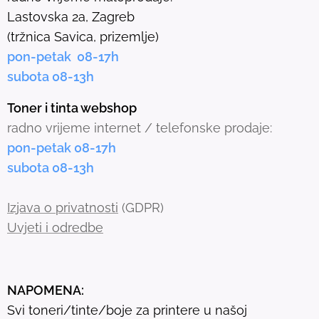
e
Lastovska 2a, Zagreb
c
(tržnica Savica, prizemlje)
t
pon-petak 08-17h
e
subota 08-13h
d
s
Toner i tinta webshop
e
radno vrijeme internet / telefonske prodaje:
a
pon-petak 08-17h
r
subota 08-13h
c
h
Izjava o privatnosti
(GDPR)
r
Uvjeti i odredbe
e
s
u
NAPOMENA:
l
Svi toneri/tinte/boje za printere u našoj
t