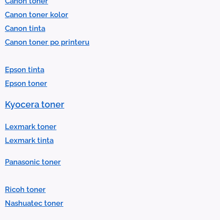
Canon toner
e
Canon toner kolor
c
Canon tinta
t
Canon toner po printeru
a
r
Epson tinta
e
Epson toner
s
u
Kyocera toner
l
t
Lexmark toner
.
Lexmark tinta
P
Panasonic toner
r
e
Ricoh toner
s
Nashuatec toner
s
e