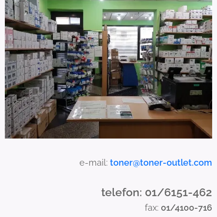
s
c
a
n
u
s
e
t
o
u
c
h
a
e-mail:
toner@toner-outlet.com
n
d
telefon: 01/6151-462
s
fax:
01/4100-716
w