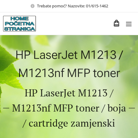
Trebate pomoć? Nazovite: 01/615-1462
HP LaserJet M1213 /
M1213nf MFP toner
HP LaserJet M1213 /
M1213nf MFP toner / boja
/ cartridge zamjenski