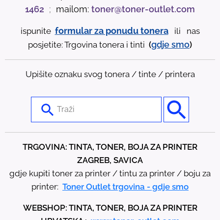
1462
;
mailom:
toner@toner-outlet.com
formular za ponudu tonera
ispunite
ili nas
gdje
smo
posjetite: Trgovina tonera i tinti
(
)
Upišite oznaku svog tonera / tinte / printera
U
s
e
t
TRGOVINA: TINTA, TONER, BOJA ZA PRINTER
h
ZAGREB, SAVICA
e
gdje kupiti toner za printer / tintu za printer / boju za
u
printer:
Toner Outlet trgovina - gdje smo
p
WEBSHOP: TINTA, TONER, BOJA ZA PRINTER
a