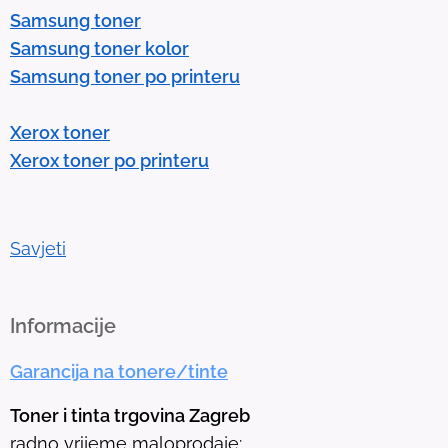
Samsung toner
n
Samsung toner kolor
t
Samsung toner po printeru
e
r
Xerox toner
t
Xerox toner po printeru
o
g
o
t
Savjeti
o
t
h
Informacije
e
Garancija na tonere/tinte
s
e
Toner i tinta trgovina Zagreb
l
radno vrijeme maloprodaje: