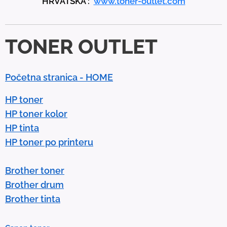
HRVATSKA :
www.toner-outlet.com
n
d
d
TONER OUTLET
o
w
n
Početna stranica - HOME
a
r
HP toner
r
HP toner kolor
o
HP tinta
w
HP toner po printeru
s
t
Brother toner
o
Brother drum
s
Brother tinta
e
l