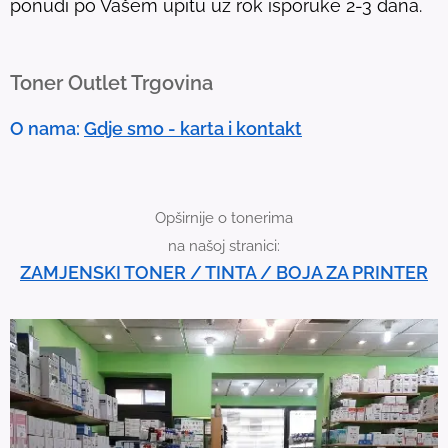
ponudi po Vašem upitu uz rok isporuke 2-3 dana.
u
c
h
Toner Outlet Trgovina
d
e
O nama:
Gdje smo - karta i kontakt
v
i
c
Opširnije o tonerima
e
na našoj stranici:
u
ZAMJENSKI TONER / TINTA / BOJA ZA PRINTER
s
e
r
s
c
a
n