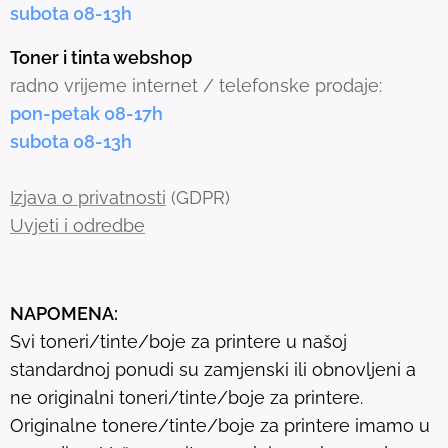
subota 08-13h
d
s
Toner i tinta webshop
e
radno vrijeme internet / telefonske prodaje:
a
pon-petak 08-17h
r
subota 08-13h
c
h
Izjava o privatnosti
(GDPR)
r
Uvjeti i odredbe
e
s
u
NAPOMENA:
l
Svi toneri/tinte/boje za printere u našoj
t
standardnoj ponudi su zamjenski ili obnovljeni a
.
ne originalni toneri/tinte/boje za printere.
T
Originalne tonere/tinte/boje za printere imamo u
o