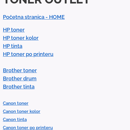
w
n
Početna stranica - HOME
a
r
HP toner
r
HP toner kolor
o
HP tinta
w
HP toner po printeru
s
t
Brother toner
o
Brother drum
s
Brother tinta
e
l
Canon toner
e
Canon toner kolor
c
Canon tinta
t
Canon toner po printeru