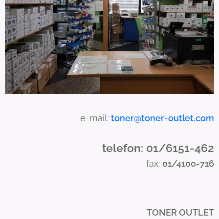
u
s
e
t
o
u
c
h
a
e-mail:
toner@toner-outlet.com
n
d
telefon: 01/6151-462
s
fax:
01/4100-716
w
i
p
e
TONER OUTLET