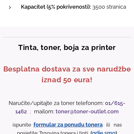
Kapacitet (5% pokrivenosti):
3500 stranica
Tinta, toner, boja za printer
Besplatna dostava za sve narudžbe
iznad 50 eura!
Naručite/upitajte za toner telefonom:
01/615-
1462
;
mailom:
toner@toner-outlet.com
formular za ponudu tonera
ispunite
ili nas
gdje
smo
posjetite: Trgovina tonera i tinti
(
)