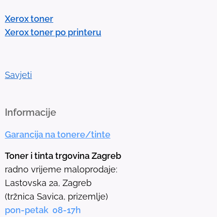
r
Xerox toner
t
Xerox toner po printeru
o
g
o
t
Savjeti
o
t
h
Informacije
e
Garancija na tonere/tinte
s
e
Toner i tinta trgovina Zagreb
l
radno vrijeme maloprodaje:
e
Lastovska 2a, Zagreb
c
(tržnica Savica, prizemlje)
t
pon-petak 08-17h
e