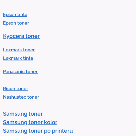
a
r
Epson tinta
e
Epson toner
s
u
Kyocera toner
l
t
Lexmark toner
.
Lexmark tinta
P
Panasonic toner
r
e
Ricoh toner
s
Nashuatec toner
s
e
Samsung toner
n
Samsung toner kolor
t
Samsung toner po printeru
e