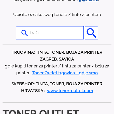
Upišite oznaku svog tonera / tinte / printera
U
s
e
t
TRGOVINA: TINTA, TONER, BOJA ZA PRINTER
h
ZAGREB, SAVICA
e
gdje kupiti toner za printer / tintu za printer / boju za
u
printer:
Toner Outlet trgovina - gdje smo
p
WEBSHOP: TINTA, TONER, BOJA ZA PRINTER
a
HRVATSKA :
www.toner-outlet.com
n
d
d
TONER OUTLET
o