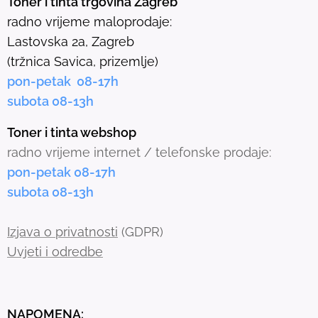
Toner i tinta trgovina Zagreb
l
radno vrijeme maloprodaje:
e
Lastovska 2a, Zagreb
c
(tržnica Savica, prizemlje)
t
pon-petak 08-17h
e
subota 08-13h
d
s
Toner i tinta webshop
e
radno vrijeme internet / telefonske prodaje:
a
pon-petak 08-17h
r
subota 08-13h
c
h
Izjava o privatnosti
(GDPR)
r
Uvjeti i odredbe
e
s
u
NAPOMENA: