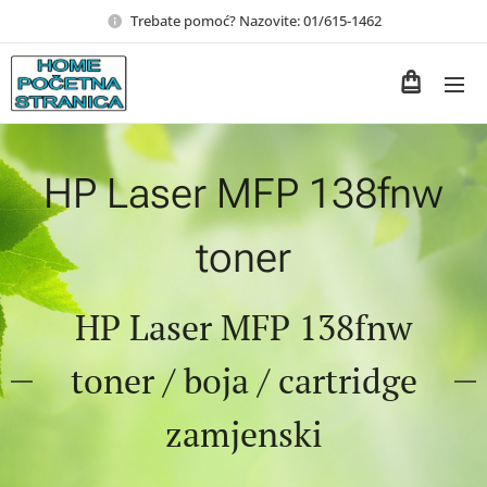
Trebate pomoć? Nazovite: 01/615-1462
HP Laser MFP 138fnw
toner
HP Laser MFP 138fnw
toner / boja / cartridge
zamjenski