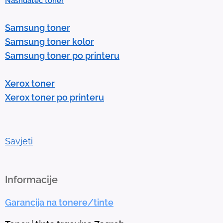
Nashuatec toner
s
e
Samsung toner
n
Samsung toner kolor
t
Samsung toner po printeru
e
r
Xerox toner
t
Xerox toner po printeru
o
g
o
t
Savjeti
o
t
h
Informacije
e
Garancija na tonere/tinte
s
e