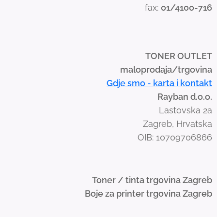
fax:
01/4100-716
w
i
p
e
TONER OUTLET
g
maloprodaja/trgovina
e
Gdje smo - karta i kontakt
s
Rayban d.o.o.
t
Lastovska 2a
u
Zagreb, Hrvatska
r
OIB: 10709706866
e
s
.
Toner / tinta trgovina Zagreb
Boje za printer trgovina Zagreb