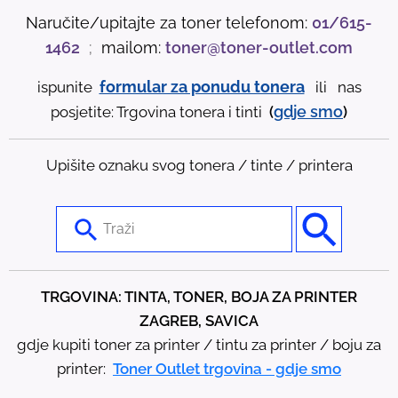
Naručite/upitajte za toner telefonom:
01/615-
1462
;
mailom:
toner@toner-outlet.com
formular za ponudu tonera
ispunite
ili nas
gdje
smo
posjetite: Trgovina tonera i tinti
(
)
Upišite oznaku svog tonera / tinte / printera
U
s
e
t
TRGOVINA: TINTA, TONER, BOJA ZA PRINTER
h
ZAGREB, SAVICA
e
gdje kupiti toner za printer / tintu za printer / boju za
u
printer:
Toner Outlet trgovina - gdje smo
p