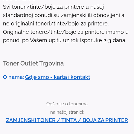
l
Svi toneri/tinte/boje za printere u našoj
t
standardnoj ponudi su zamjenski ili obnovljeni a
.
ne originalni toneri/tinte/boje za printere.
T
Originalne tonere/tinte/boje za printere imamo u
o
ponudi po Vašem upitu uz rok isporuke 2-3 dana.
u
c
h
Toner Outlet Trgovina
d
e
O nama:
Gdje smo - karta i kontakt
v
i
c
Opširnije o tonerima
e
na našoj stranici:
u
ZAMJENSKI TONER / TINTA / BOJA ZA PRINTER
s
e