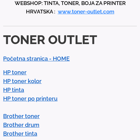
WEBSHOP: TINTA, TONER, BOJA ZA PRINTER
a
HRVATSKA :
www.toner-outlet.com
n
d
d
TONER OUTLET
o
w
n
Početna stranica - HOME
a
r
HP toner
r
HP toner kolor
o
HP tinta
w
HP toner po printeru
s
t
Brother toner
o
Brother drum
s
Brother tinta
e