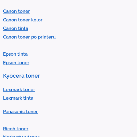
l
Canon toner
e
Canon toner kolor
c
Canon tinta
t
Canon toner po printeru
a
r
Epson tinta
e
Epson toner
s
u
Kyocera toner
l
t
Lexmark toner
.
Lexmark tinta
P
Panasonic toner
r
e
Ricoh toner
s