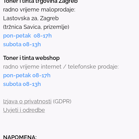
Toner i tinta trgovina Zagreb
l
radno vrijeme maloprodaje:
e
Lastovska 2a, Zagreb
c
(tržnica Savica, prizemlje)
t
pon-petak 08-17h
e
subota 08-13h
d
s
Toner i tinta webshop
e
radno vrijeme internet / telefonske prodaje:
a
pon-petak 08-17h
r
subota 08-13h
c
h
Izjava o privatnosti
(GDPR)
r
Uvjeti i odredbe
e
s
u
NAPOMENA: