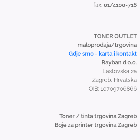
fax:
01/4100-716
w
i
p
e
TONER OUTLET
g
maloprodaja/trgovina
e
Gdje smo - karta i kontakt
s
Rayban d.o.o.
t
Lastovska 2a
u
Zagreb, Hrvatska
r
OIB: 10709706866
e
s
.
Toner / tinta trgovina Zagreb
Boje za printer trgovina Zagreb