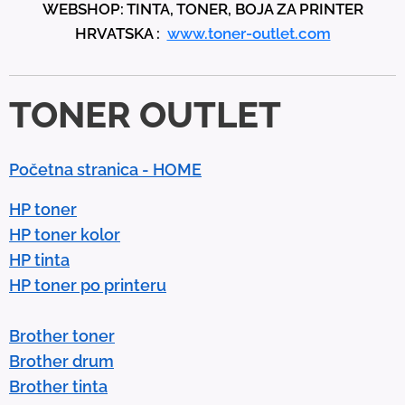
WEBSHOP: TINTA, TONER, BOJA ZA PRINTER
a
HRVATSKA :
www.toner-outlet.com
n
d
d
TONER OUTLET
o
w
n
Početna stranica - HOME
a
r
HP toner
r
HP toner kolor
o
HP tinta
w
HP toner po printeru
s
t
Brother toner
o
Brother drum
s
Brother tinta
e