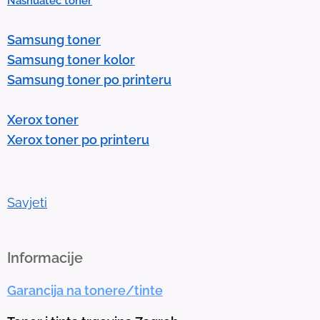
Nashuatec toner
s
e
Samsung toner
n
Samsung toner kolor
t
Samsung toner po printeru
e
r
Xerox toner
t
Xerox toner po printeru
o
g
o
t
Savjeti
o
t
h
Informacije
e
Garancija na tonere/tinte
s
e