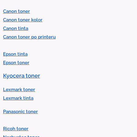
l
Canon toner
e
Canon toner kolor
c
Canon tinta
t
Canon toner po printeru
a
r
Epson tinta
e
Epson toner
s
u
Kyocera toner
l
t
Lexmark toner
.
Lexmark tinta
P
Panasonic toner
r
e
Ricoh toner
s