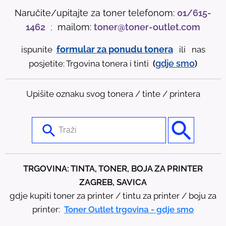
Naručite/upitajte za toner telefonom:
01/615-
1462
;
mailom:
toner@toner-outlet.com
formular za ponudu tonera
ispunite
ili nas
gdje
smo
posjetite: Trgovina tonera i tinti
(
)
Upišite oznaku svog tonera / tinte / printera
U
s
e
t
TRGOVINA: TINTA, TONER, BOJA ZA PRINTER
h
ZAGREB, SAVICA
e
gdje kupiti toner za printer / tintu za printer / boju za
u
printer:
Toner Outlet trgovina - gdje smo
p