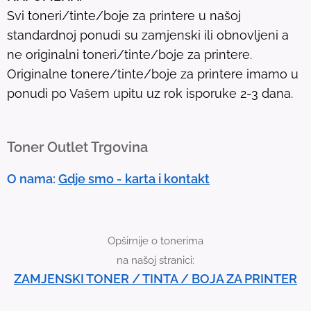
l
Svi toneri/tinte/boje za printere u našoj
t
standardnoj ponudi su zamjenski ili obnovljeni a
.
ne originalni toneri/tinte/boje za printere.
T
Originalne tonere/tinte/boje za printere imamo u
o
ponudi po Vašem upitu uz rok isporuke 2-3 dana.
u
c
h
Toner Outlet Trgovina
d
e
O nama:
Gdje smo - karta i kontakt
v
i
c
Opširnije o tonerima
e
na našoj stranici:
u
ZAMJENSKI TONER / TINTA / BOJA ZA PRINTER
s
e