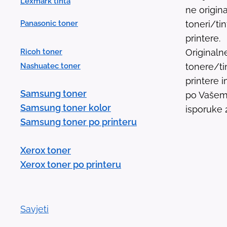
Lexmark tinta
ne origina
Panasonic toner
toneri/ti
printere.
Ricoh toner
Originaln
Nashuatec toner
tonere/ti
printere
Samsung toner
po Vašem 
Samsung toner kolor
isporuke 
Samsung toner po printeru
Xerox toner
Xerox toner po printeru
Savjeti