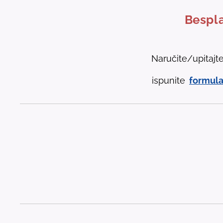
Bespla
Naručite/upitajt
ispunite
formula