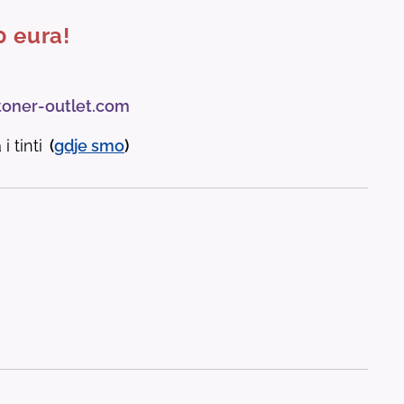
0 eura!
toner-outlet.com
i tinti
(
gdje
smo
)