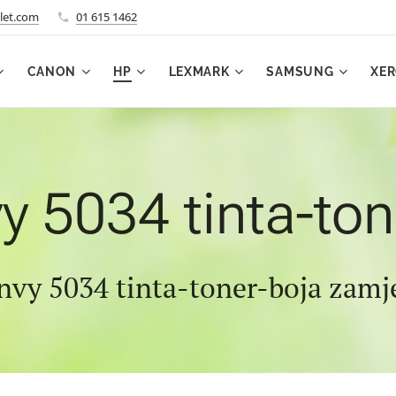
let.com
01 615 1462
CANON
HP
LEXMARK
SAMSUNG
XE
y 5034 tinta-ton
nvy 5034 tinta-toner-boja zamj