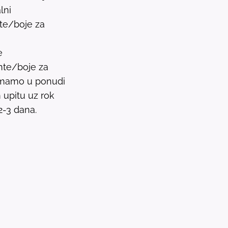
lni
P
nte/boje za
r
e
e
s
nte/boje za
s
 imamo u ponudi
e
upitu uz rok
n
2-3 dana.
t
e
r
t
o
g
o
t
o