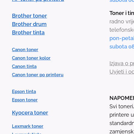
Toner i t
Brother toner
radno vri
Brother drum
telefonsk
Brother tinta
pon-peta
subota 0
Canon toner
Canon toner kolor
Izjava o p
Canon tinta
Uvjeti i 
Canon toner po printeru
Epson tinta
NAPOME
Epson toner
Svi toner
Kyocera toner
printere 
standardn
Lexmark toner
zamjenski 