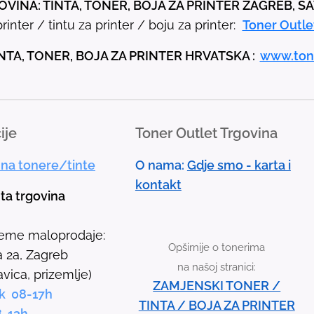
VINA: TINTA, TONER, BOJA ZA PRINTER ZAGREB, S
e
rinter / tintu za printer / boju za printer:
Toner Outle
u
p
NTA, TONER, BOJA ZA PRINTER HRVATSKA :
www.ton
a
n
d
ije
Toner Outlet Trgovina
d
o
 na tonere/tinte
O nama:
Gdje smo - karta i
w
kontakt
n
nta trgovina
a
r
jeme maloprodaje:
Opširnije o tonerima
r
 2a, Zagreb
na našoj stranici:
o
avica, prizemlje)
ZAMJENSKI TONER /
w
k 08-17h
TINTA / BOJA ZA PRINTER
s
8-13h