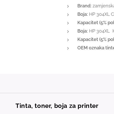
Brand:
zamjenska 
Boja:
HP 304XL C
Kapacitet (5% pok
Boja:
HP 304XL K
Kapacitet (5% pok
OEM oznaka tint
Tinta, toner, boja za printer