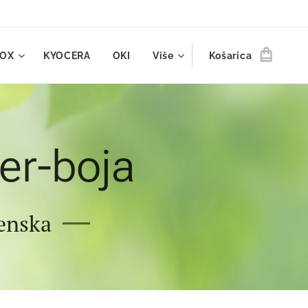
ROX
KYOCERA
OKI
Više
Košarica
er-boja
enska