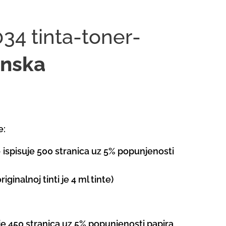
34 tinta-toner-
nska
e:
- ispisuje 500 stranica uz 5% popunjenosti
iginalnoj tinti je 4 ml tinte)
je 450 stranica uz 5% popunjenosti papira