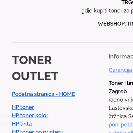
TRGO
gdje kupiti toner za p
WEBSHOP: TI
TONER
Informac
Garancija
OUTLET
Toner i ti
Zagreb
Početna stranica - HOME
radno vri
HP toner
Lastovska
HP toner kolor
(tržnica S
HP tinta
pon-peta
HP toner po printeru
subota 0