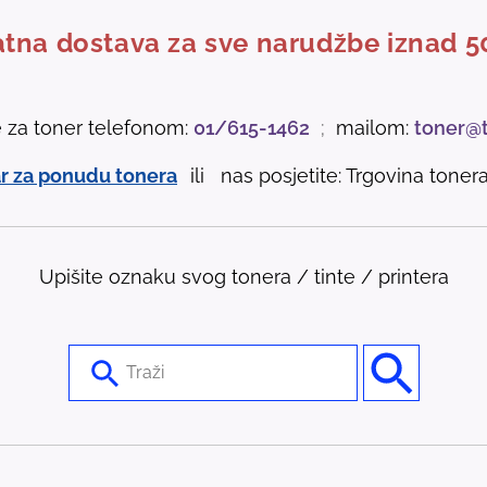
tna dostava za sve narudžbe iznad 5
e za toner telefonom:
01/615-1462
;
mailom:
toner@
r za ponudu tonera
ili nas posjetite: Trgovina tonera 
Upišite oznaku svog tonera / tinte / printera
U
s
e
t
h