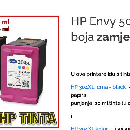
HP Envy 50
boja
zamje
U ove printere idu 2 tint
HP 304XL crna - black
papira
punjenje: 20 ml tinte (u or
i
HP 304XL kolor
-
ispisu