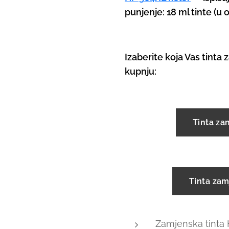
punjenje: 18 ml tinte (u or
Izaberite koja Vas tinta z
kupnju:
Tinta za
Tinta zam
Zamjenska tinta