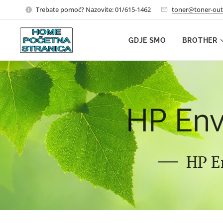
Trebate pomoć? Nazovite: 01/615-1462
toner@toner-out
GDJE SMO
BROTHER
HP Env
HP E