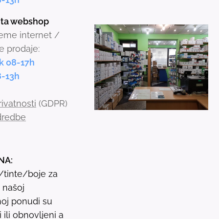
t
inta webshop
o
jeme internet /
s
e prodaje:
e
k 08-17h
l
8-13h
e
c
rivatnosti
(GDPR)
t
odredbe
a
r
e
NA:
s
i/tinte/boje za
u
u našoj
l
oj ponudi su
t
ili obnovljeni a
.