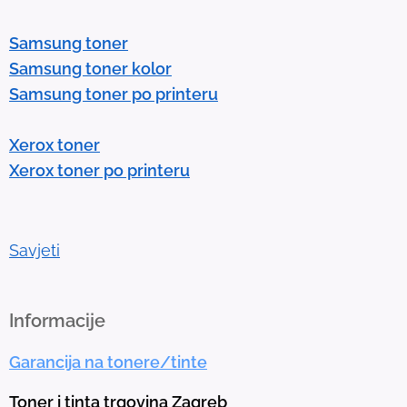
e
Samsung toner
n
Samsung toner kolor
t
Samsung toner po printeru
e
r
Xerox toner
t
Xerox toner po printeru
o
g
o
t
Savjeti
o
t
h
Informacije
e
Garancija na tonere/tinte
s
e
Toner i tinta trgovina Zagreb