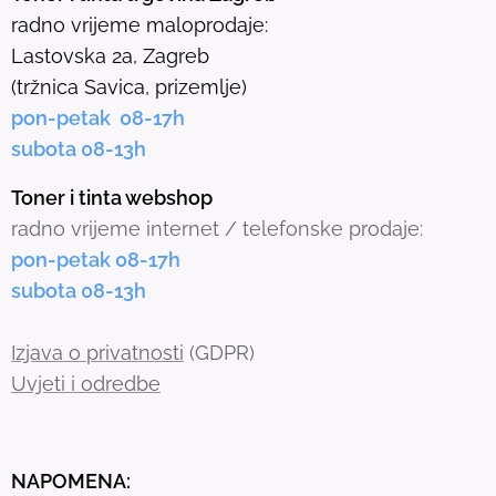
l
radno vrijeme maloprodaje:
e
Lastovska 2a, Zagreb
c
(tržnica Savica, prizemlje)
t
pon-petak 08-17h
e
subota 08-13h
d
s
Toner i tinta webshop
e
radno vrijeme internet / telefonske prodaje:
a
pon-petak 08-17h
r
subota 08-13h
c
h
Izjava o privatnosti
(GDPR)
r
Uvjeti i odredbe
e
s
u
NAPOMENA:
l