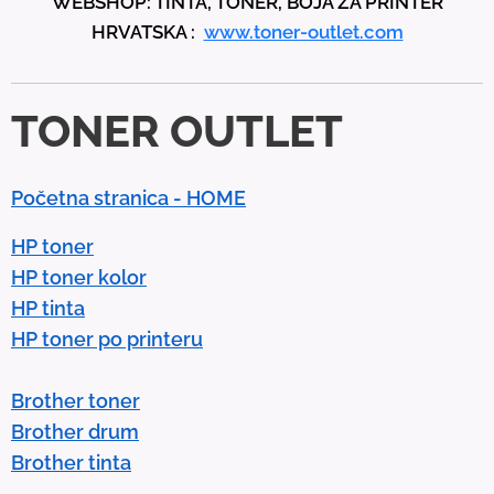
WEBSHOP: TINTA, TONER, BOJA ZA PRINTER
a
HRVATSKA :
www.toner-outlet.com
n
d
d
TONER OUTLET
o
w
n
Početna stranica - HOME
a
r
HP toner
r
HP toner kolor
o
HP tinta
w
HP toner po printeru
s
t
Brother toner
o
Brother drum
s
Brother tinta
e