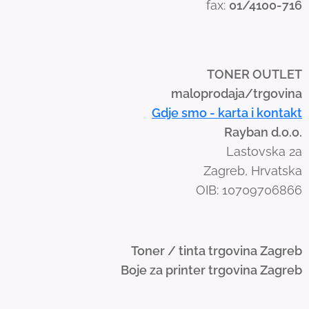
fax:
01/4100-716
w
i
p
e
TONER OUTLET
g
maloprodaja/trgovina
e
Gdje smo - karta i kontakt
s
Rayban d.o.o.
t
Lastovska 2a
u
Zagreb, Hrvatska
r
OIB: 10709706866
e
s
.
Toner / tinta trgovina Zagreb
Boje za printer trgovina Zagreb