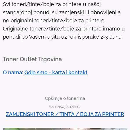
Svi toneri/tinte/boje za printere u našoj
t
standardnoj ponudi su zamjenski ili obnovljeni a
.
ne originalni toneri/tinte/boje za printere.
T
Originalne tonere/tinte/boje za printere imamo u
o
ponudi po Vašem upitu uz rok isporuke 2-3 dana.
u
c
h
Toner Outlet Trgovina
d
e
O nama:
Gdje smo - karta i kontakt
v
i
c
Opširnije o tonerima
e
na našoj stranici:
u
ZAMJENSKI TONER / TINTA / BOJA ZA PRINTER
s
e