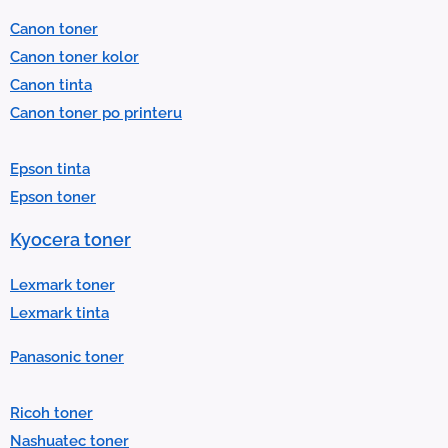
l
Canon toner
e
Canon toner kolor
c
Canon tinta
t
Canon toner po printeru
a
r
Epson tinta
e
Epson toner
s
u
Kyocera toner
l
t
Lexmark toner
.
Lexmark tinta
P
Panasonic toner
r
e
Ricoh toner
s
Nashuatec toner
s