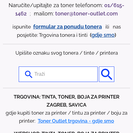
Naručite/upitajte za toner telefonom:
01/615-
1462
;
mailom:
toner@toner-outlet.com
formular za ponudu tonera
ispunite
ili nas
gdje
smo
posjetite: Trgovina tonera i tinti
(
)
Upišite oznaku svog tonera / tinte / printera
U
s
e
t
TRGOVINA: TINTA, TONER, BOJA ZA PRINTER
h
ZAGREB, SAVICA
e
gdje kupiti toner za printer / tintu za printer / boju za
u
printer:
Toner Outlet trgovina - gdje smo
p