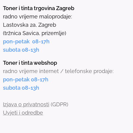
e
Toner i tinta trgovina Zagreb
l
radno vrijeme maloprodaje:
e
Lastovska 2a, Zagreb
c
(tržnica Savica, prizemlje)
t
pon-petak 08-17h
e
subota 08-13h
d
s
Toner i tinta webshop
e
radno vrijeme internet / telefonske prodaje:
a
pon-petak 08-17h
r
subota 08-13h
c
h
Izjava o privatnosti
(GDPR)
r
Uvjeti i odredbe
e
s
u