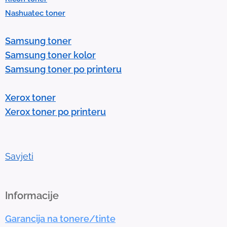
s
Nashuatec toner
s
e
Samsung toner
n
Samsung toner kolor
t
Samsung toner po printeru
e
r
Xerox toner
t
Xerox toner po printeru
o
g
o
t
Savjeti
o
t
h
Informacije
e
Garancija na tonere/tinte
s