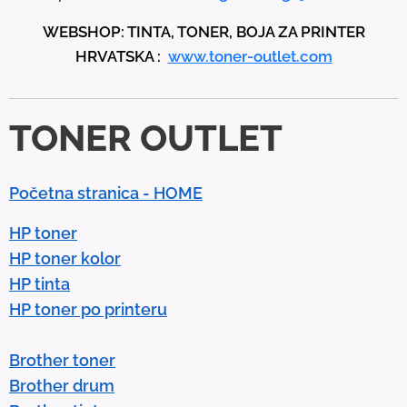
p
WEBSHOP: TINTA, TONER, BOJA ZA PRINTER
a
HRVATSKA :
www.toner-outlet.com
n
d
d
TONER OUTLET
o
w
n
Početna stranica - HOME
a
r
HP toner
r
HP toner kolor
o
HP tinta
w
HP toner po printeru
s
t
Brother toner
o
Brother drum
s