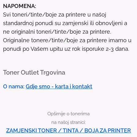
NAPOMENA:
l
Svi toneri/tinte/boje za printere u našoj
t
standardnoj ponudi su zamjenski ili obnovljeni a
.
ne originalni toneri/tinte/boje za printere.
T
Originalne tonere/tinte/boje za printere imamo u
o
ponudi po Vašem upitu uz rok isporuke 2-3 dana.
u
c
h
Toner Outlet Trgovina
d
e
O nama:
Gdje smo - karta i kontakt
v
i
c
Opširnije o tonerima
e
na našoj stranici:
u
ZAMJENSKI TONER / TINTA / BOJA ZA PRINTER
s