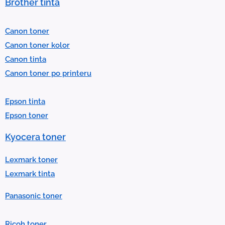
Brother tinta
e
l
Canon toner
e
Canon toner kolor
c
Canon tinta
t
Canon toner po printeru
a
r
Epson tinta
e
Epson toner
s
u
Kyocera toner
l
t
Lexmark toner
.
Lexmark tinta
P
Panasonic toner
r
e
Ricoh toner