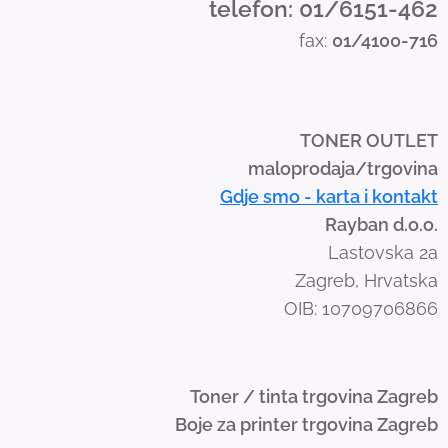
telefon: 01/6151-462
s
fax:
01/4100-716
w
i
p
e
TONER OUTLET
g
maloprodaja/trgovina
e
Gdje smo - karta i kontakt
s
Rayban d.o.o.
t
Lastovska 2a
u
Zagreb, Hrvatska
r
OIB: 10709706866
e
s
.
Toner / tinta trgovina Zagreb
Boje za printer trgovina Zagreb