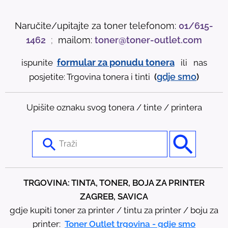
Naručite/upitajte za toner telefonom:
01/615-
1462
;
mailom:
toner@toner-outlet.com
formular za ponudu tonera
ispunite
ili nas
gdje
smo
posjetite: Trgovina tonera i tinti
(
)
Upišite oznaku svog tonera / tinte / printera
U
s
e
t
TRGOVINA: TINTA, TONER, BOJA ZA PRINTER
h
ZAGREB, SAVICA
e
gdje kupiti toner za printer / tintu za printer / boju za
u
printer:
Toner Outlet trgovina - gdje smo