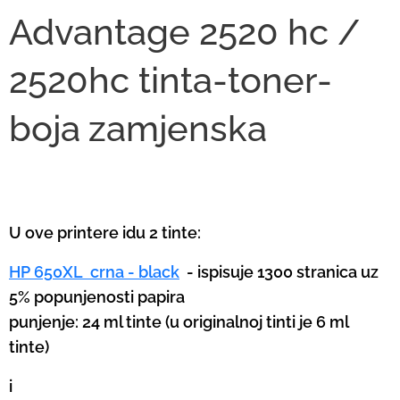
Advantage 2520 hc /
2520hc tinta-toner-
boja
zamjenska
U ove printere idu 2 tinte:
HP 650XL crna - black
- ispisuje 1300 stranica uz
5% popunjenosti papira
punjenje: 24 ml tinte (u originalnoj tinti je 6 ml
tinte)
i