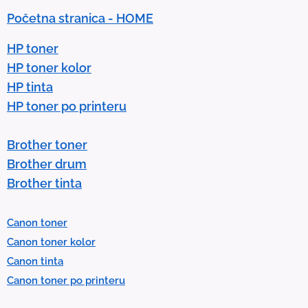
n
Početna stranica - HOME
a
r
HP toner
r
HP toner kolor
o
HP tinta
w
HP toner po printeru
s
t
Brother toner
o
Brother drum
s
Brother tinta
e
l
Canon toner
e
Canon toner kolor
c
Canon tinta
t
Canon toner po printeru
a
r