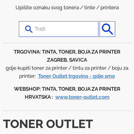
Upišite oznaku svog tonera / tinte / printera
U
s
e
t
TRGOVINA: TINTA, TONER, BOJA ZA PRINTER
h
ZAGREB, SAVICA
e
gdje kupiti toner za printer / tintu za printer / boju za
u
printer:
Toner Outlet trgovina - gdje smo
p
WEBSHOP: TINTA, TONER, BOJA ZA PRINTER
a
HRVATSKA :
www.toner-outlet.com
n
d
d
TONER OUTLET
o
w