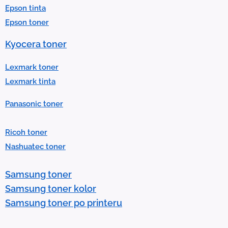
Epson tinta
e
Epson toner
s
u
Kyocera toner
l
t
Lexmark toner
.
Lexmark tinta
P
Panasonic toner
r
e
Ricoh toner
s
Nashuatec toner
s
e
Samsung toner
n
Samsung toner kolor
t
Samsung toner po printeru
e
r