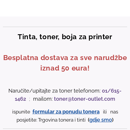
Tinta, toner, boja za printer
Besplatna dostava za sve narudžbe
iznad 50 eura!
Naručite/upitajte za toner telefonom:
01/615-
1462
;
mailom:
toner@toner-outlet.com
formular za ponudu tonera
ispunite
ili nas
gdje
smo
posjetite: Trgovina tonera i tinti
(
)