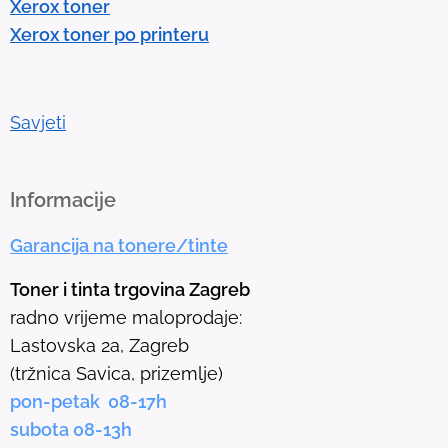
Xerox toner
t
Xerox toner po printeru
o
g
o
t
Savjeti
o
t
h
Informacije
e
Garancija na tonere/tinte
s
e
Toner i tinta trgovina Zagreb
l
radno vrijeme maloprodaje:
e
Lastovska 2a, Zagreb
c
(tržnica Savica, prizemlje)
t
pon-petak 08-17h
e
subota 08-13h
d