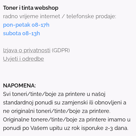
s
Toner i tinta webshop
e
radno vrijeme internet / telefonske prodaje:
a
pon-petak 08-17h
r
subota 08-13h
c
h
Izjava o privatnosti
(GDPR)
r
Uvjeti i odredbe
e
s
u
NAPOMENA:
l
Svi toneri/tinte/boje za printere u našoj
t
standardnoj ponudi su zamjenski ili obnovljeni a
.
ne originalni toneri/tinte/boje za printere.
T
Originalne tonere/tinte/boje za printere imamo u
o
ponudi po Vašem upitu uz rok isporuke 2-3 dana.
u