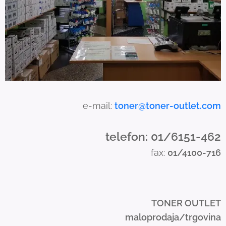
s
e
t
o
u
c
h
a
e-mail:
toner@toner-outlet.com
n
d
telefon: 01/6151-462
s
fax:
01/4100-716
w
i
p
e
TONER OUTLET
g
maloprodaja/trgovina
e