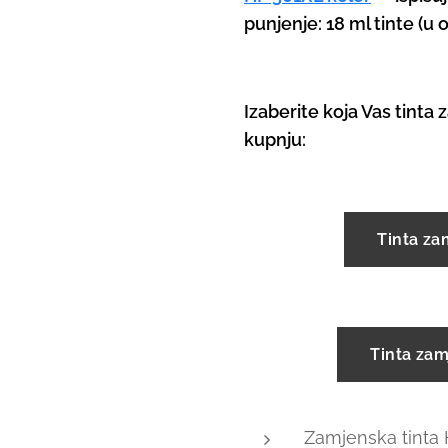
punjenje: 18 ml tinte (u or
Izaberite koja Vas tinta z
kupnju:
Tinta za
Tinta zam
Zamjenska tinta