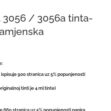
 3056 / 3056a tinta-
amjenska
e:
- ispisuje 900 stranica uz 5% popunjenosti
iginalnoj tinti je 4 ml tinte)
je 660 stranica uz 5% popunjenosti papira