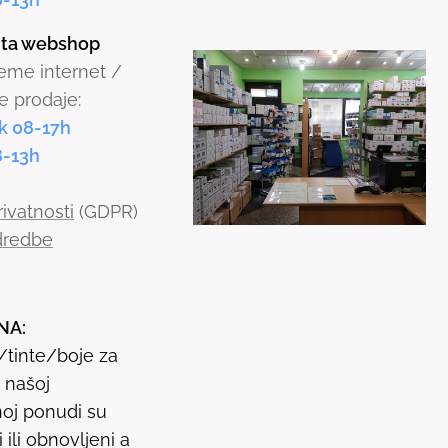
t
inta webshop
o
jeme internet /
s
e prodaje:
e
k 08-17h
l
8-13h
e
c
rivatnosti
(GDPR)
t
odredbe
a
r
e
NA:
s
i/tinte/boje za
u
u našoj
l
oj ponudi su
t
ili obnovljeni a
.