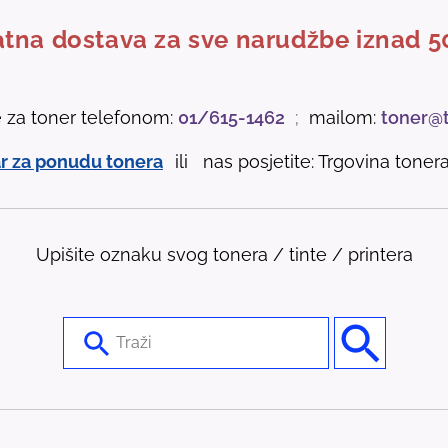
tna dostava za sve narudžbe iznad 5
e za toner telefonom:
01/615-1462
;
mailom:
toner@
r za ponudu tonera
ili nas posjetite: Trgovina tonera 
Upišite oznaku svog tonera / tinte / printera
U
s
e
t
h