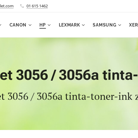
let.com
01 615 1462
CANON
HP
LEXMARK
SAMSUNG
XE
t 3056 / 3056a tinta
t 3056 / 3056a tinta-toner-ink