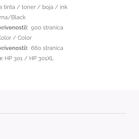
tinta / toner / boja / ink
rna/Black
rivenosti):
900 stranica
lor / Color
rivenosti):
660 stranica
e:
HP 301 / HP 301XL