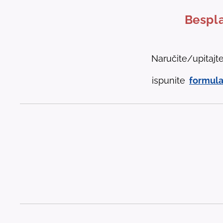
Bespla
Naručite/upitajt
ispunite
formula