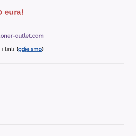
0 eura!
toner-outlet.com
i tinti
(
gdje
smo
)