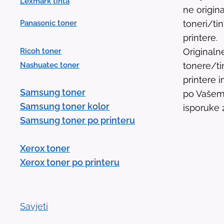
Lexmark tinta
ne origina
Panasonic toner
toneri/ti
printere.
Ricoh toner
Originaln
Nashuatec toner
tonere/ti
printere
Samsung toner
po Vašem 
Samsung toner kolor
isporuke 
Samsung toner po printeru
Xerox toner
Xerox toner po printeru
Savjeti