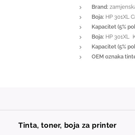
Brand:
zamjenska 
Boja:
HP 301XL C
Kapacitet (5% pok
Boja:
HP 301XL Ko
Kapacitet (5% pok
OEM oznaka tint
Tinta, toner, boja za printer