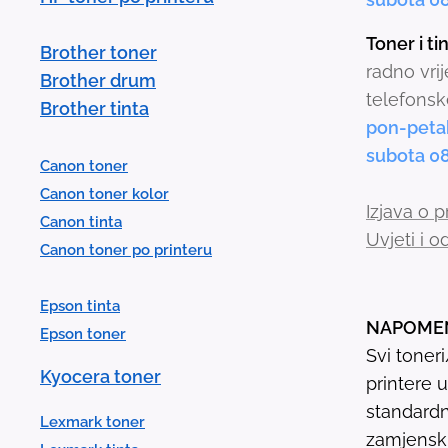
Toner i t
Brother toner
radno vri
Brother drum
telefonsk
Brother tinta
pon-peta
subota 0
Canon toner
Canon toner kolor
Izjava o p
Canon tinta
Uvjeti i 
Canon toner po printeru
Epson tinta
NAPOME
Epson toner
Svi toner
Kyocera toner
printere 
standardn
Lexmark toner
zamjenski 