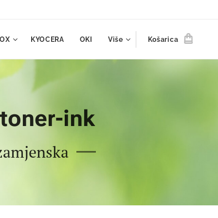
ROX
KYOCERA
OKI
Više
Košarica
-toner-ink
 zamjenska