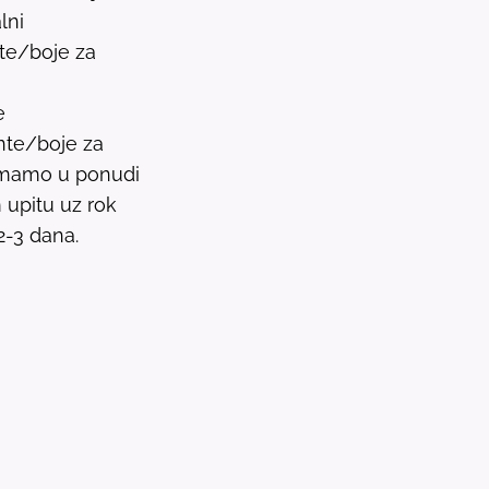
lni
P
nte/boje za
r
e
e
s
nte/boje za
s
 imamo u ponudi
e
upitu uz rok
n
2-3 dana.
t
e
r
t
o
g
o
t
o