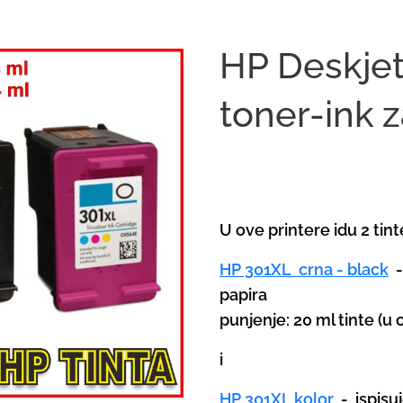
HP Deskjet
toner-ink
z
U ove printere idu 2 tint
HP 301XL crna - black
papira
punjenje: 20 ml tinte (u or
i
HP 301XL kolor
-
ispisu