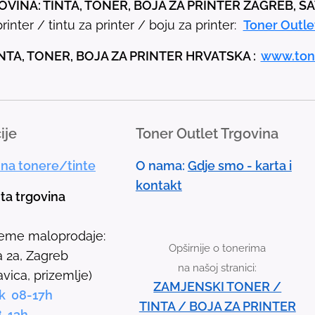
VINA: TINTA, TONER, BOJA ZA PRINTER ZAGREB, S
e
rinter / tintu za printer / boju za printer:
Toner Outle
u
p
NTA, TONER, BOJA ZA PRINTER HRVATSKA :
www.ton
a
n
d
ije
Toner Outlet Trgovina
d
o
 na tonere/tinte
O nama:
Gdje smo - karta i
w
kontakt
n
nta trgovina
a
r
jeme maloprodaje:
Opširnije o tonerima
r
 2a, Zagreb
na našoj stranici:
o
avica, prizemlje)
ZAMJENSKI TONER /
w
k 08-17h
TINTA / BOJA ZA PRINTER
s
8-13h