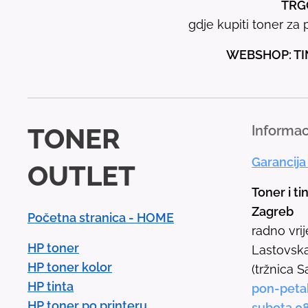
TRGO
gdje kupiti toner za p
WEBSHOP: TI
TONER
Informac
Garancija
OUTLET
Toner i ti
Zagreb
Početna stranica - HOME
radno vri
HP toner
Lastovska
HP toner kolor
(tržnica S
HP tinta
pon-peta
HP toner po printeru
subota 0