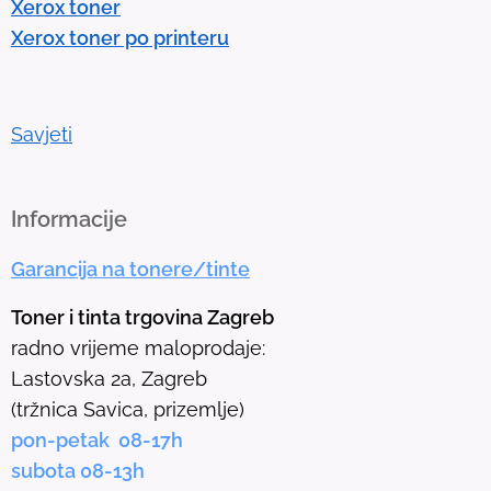
Xerox toner
t
Xerox toner po printeru
o
g
o
t
Savjeti
o
t
h
Informacije
e
Garancija na tonere/tinte
s
e
Toner i tinta trgovina Zagreb
l
radno vrijeme maloprodaje:
e
Lastovska 2a, Zagreb
c
(tržnica Savica, prizemlje)
t
pon-petak 08-17h
e
subota 08-13h
d