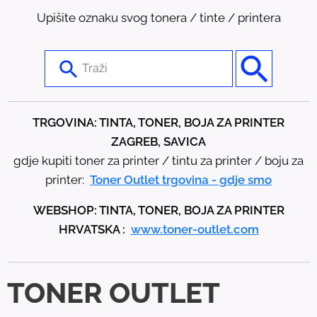
Upišite oznaku svog tonera / tinte / printera
U
s
e
t
TRGOVINA: TINTA, TONER, BOJA ZA PRINTER
h
ZAGREB, SAVICA
e
gdje kupiti toner za printer / tintu za printer / boju za
u
printer:
Toner Outlet trgovina - gdje smo
p
WEBSHOP: TINTA, TONER, BOJA ZA PRINTER
a
HRVATSKA :
www.toner-outlet.com
n
d
d
TONER OUTLET
o
w