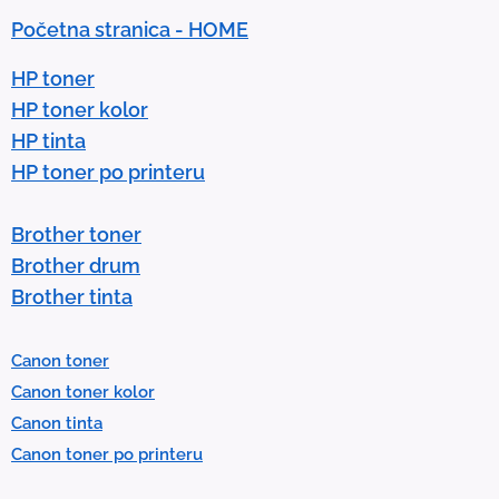
n
Početna stranica - HOME
a
r
HP toner
r
HP toner kolor
o
HP tinta
w
HP toner po printeru
s
t
Brother toner
o
Brother drum
s
Brother tinta
e
l
Canon toner
e
Canon toner kolor
c
Canon tinta
t
Canon toner po printeru
a
r