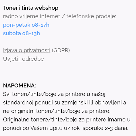
s
Toner i tinta webshop
e
radno vrijeme internet / telefonske prodaje:
a
pon-petak 08-17h
r
subota 08-13h
c
h
Izjava o privatnosti
(GDPR)
r
Uvjeti i odredbe
e
s
u
NAPOMENA:
l
Svi toneri/tinte/boje za printere u našoj
t
standardnoj ponudi su zamjenski ili obnovljeni a
.
ne originalni toneri/tinte/boje za printere.
T
Originalne tonere/tinte/boje za printere imamo u
o
ponudi po Vašem upitu uz rok isporuke 2-3 dana.
u