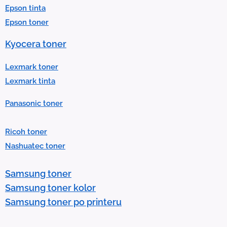
Epson tinta
e
Epson toner
s
u
Kyocera toner
l
t
Lexmark toner
.
Lexmark tinta
P
Panasonic toner
r
e
Ricoh toner
s
Nashuatec toner
s
e
Samsung toner
n
Samsung toner kolor
t
Samsung toner po printeru
e
r