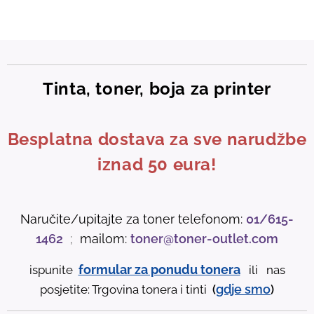
Tinta, toner, boja za printer
Besplatna dostava za sve narudžbe
iznad 50 eura!
Naručite/upitajte za toner telefonom:
01/615-
1462
;
mailom:
toner@toner-outlet.com
formular za ponudu tonera
ispunite
ili nas
gdje
smo
posjetite: Trgovina tonera i tinti
(
)