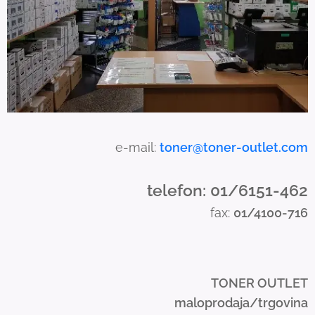
s
e
t
o
u
c
h
a
e-mail:
toner@toner-outlet.com
n
d
telefon: 01/6151-462
s
fax:
01/4100-716
w
i
p
e
TONER OUTLET
g
maloprodaja/trgovina
e