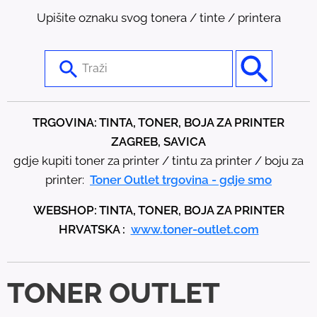
Upišite oznaku svog tonera / tinte / printera
U
s
e
t
TRGOVINA: TINTA, TONER, BOJA ZA PRINTER
h
ZAGREB, SAVICA
e
gdje kupiti toner za printer / tintu za printer / boju za
u
printer:
Toner Outlet trgovina - gdje smo
p
WEBSHOP: TINTA, TONER, BOJA ZA PRINTER
a
HRVATSKA :
www.toner-outlet.com
n
d
d
TONER OUTLET
o
w