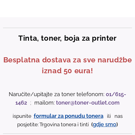
Tinta, toner, boja za printer
Besplatna dostava za sve narudžbe
iznad 50 eura!
Naručite/upitajte za toner telefonom:
01/615-
1462
;
mailom:
toner@toner-outlet.com
formular za ponudu tonera
ispunite
ili nas
gdje
smo
posjetite: Trgovina tonera i tinti
(
)