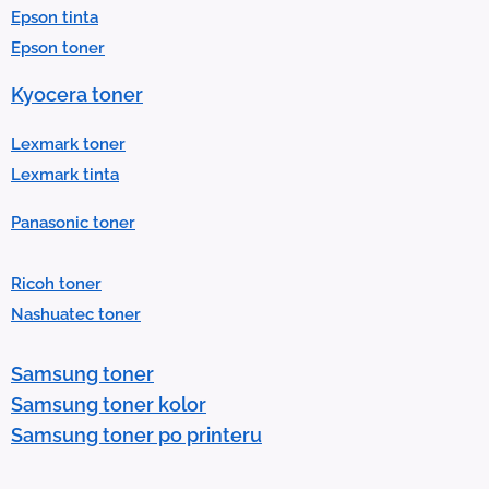
Epson tinta
e
Epson toner
s
u
Kyocera toner
l
t
Lexmark toner
.
Lexmark tinta
P
Panasonic toner
r
e
Ricoh toner
s
Nashuatec toner
s
e
Samsung toner
n
Samsung toner kolor
t
Samsung toner po printeru
e
r