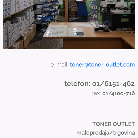
s
e
t
o
u
c
h
a
e-mail:
toner@toner-outlet.com
n
d
telefon: 01/6151-462
s
fax:
01/4100-716
w
i
p
e
TONER OUTLET
g
maloprodaja/trgovina
e