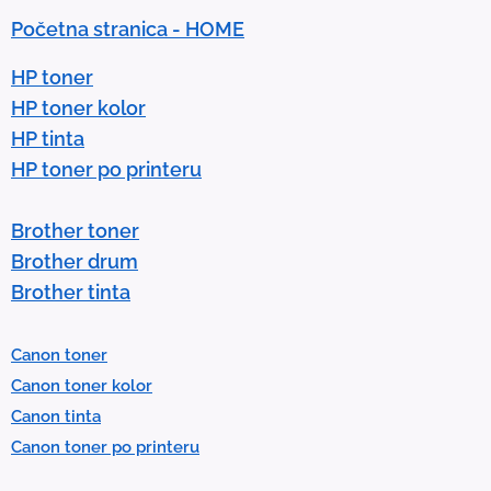
n
Početna stranica - HOME
a
r
HP toner
r
HP toner kolor
o
HP tinta
w
HP toner po printeru
s
t
Brother toner
o
Brother drum
s
Brother tinta
e
l
Canon toner
e
Canon toner kolor
c
Canon tinta
t
Canon toner po printeru
a
r