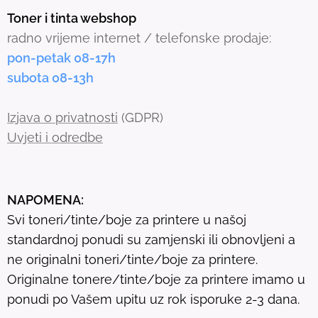
s
Toner i tinta webshop
e
radno vrijeme internet / telefonske prodaje:
a
pon-petak 08-17h
r
subota 08-13h
c
h
Izjava o privatnosti
(GDPR)
r
Uvjeti i odredbe
e
s
u
NAPOMENA:
l
Svi toneri/tinte/boje za printere u našoj
t
standardnoj ponudi su zamjenski ili obnovljeni a
.
ne originalni toneri/tinte/boje za printere.
T
Originalne tonere/tinte/boje za printere imamo u
o
ponudi po Vašem upitu uz rok isporuke 2-3 dana.
u