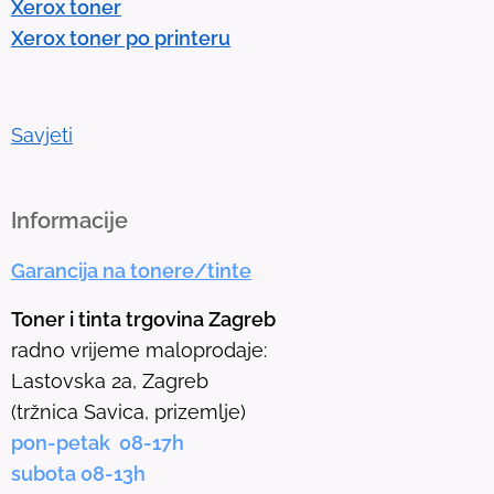
Xerox toner
t
Xerox toner po printeru
o
g
o
t
Savjeti
o
t
h
Informacije
e
Garancija na tonere/tinte
s
e
Toner i tinta trgovina Zagreb
l
radno vrijeme maloprodaje:
e
Lastovska 2a, Zagreb
c
(tržnica Savica, prizemlje)
t
pon-petak 08-17h
e
subota 08-13h
d