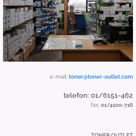
n
u
s
e
t
o
u
c
h
a
e-mail:
toner@toner-outlet.com
n
d
telefon: 01/6151-462
s
fax:
01/4100-716
w
i
p
e
TONER OUTLET