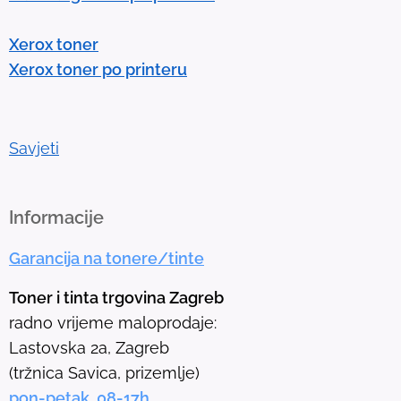
r
Xerox toner
t
Xerox toner po printeru
o
g
o
t
Savjeti
o
t
h
Informacije
e
Garancija na tonere/tinte
s
e
Toner i tinta trgovina Zagreb
l
radno vrijeme maloprodaje:
e
Lastovska 2a, Zagreb
c
(tržnica Savica, prizemlje)
t
pon-petak 08-17h