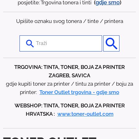
gdje
smo
posjetite: Trgovina tonera i tinti
(
)
Upišite oznaku svog tonera / tinte / printera
U
s
e
t
TRGOVINA: TINTA, TONER, BOJA ZA PRINTER
h
ZAGREB, SAVICA
e
gdje kupiti toner za printer / tintu za printer / boju za
u
printer:
Toner Outlet trgovina - gdje smo
p
WEBSHOP: TINTA, TONER, BOJA ZA PRINTER
a
HRVATSKA :
www.toner-outlet.com
n
d
d