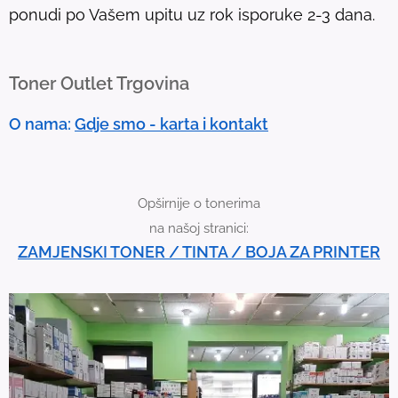
ponudi po Vašem upitu uz rok isporuke 2-3 dana.
u
c
h
Toner Outlet Trgovina
d
e
O nama:
Gdje smo - karta i kontakt
v
i
c
Opširnije o tonerima
e
na našoj stranici:
u
ZAMJENSKI TONER / TINTA / BOJA ZA PRINTER
s
e
r
s
c
a