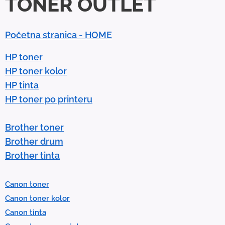
TONER OUTLET
o
w
n
Početna stranica - HOME
a
r
HP toner
r
HP toner kolor
o
HP tinta
w
HP toner po printeru
s
t
Brother toner
o
Brother drum
s
Brother tinta
e
l
Canon toner
e
Canon toner kolor
c
Canon tinta
t