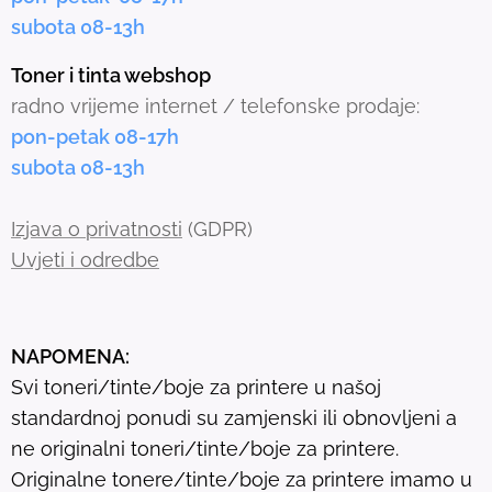
e
subota 08-13h
d
s
Toner i tinta webshop
e
radno vrijeme internet / telefonske prodaje:
a
pon-petak 08-17h
r
subota 08-13h
c
h
Izjava o privatnosti
(GDPR)
r
Uvjeti i odredbe
e
s
u
NAPOMENA:
l
Svi toneri/tinte/boje za printere u našoj
t
standardnoj ponudi su zamjenski ili obnovljeni a
.
ne originalni toneri/tinte/boje za printere.
T
Originalne tonere/tinte/boje za printere imamo u
o