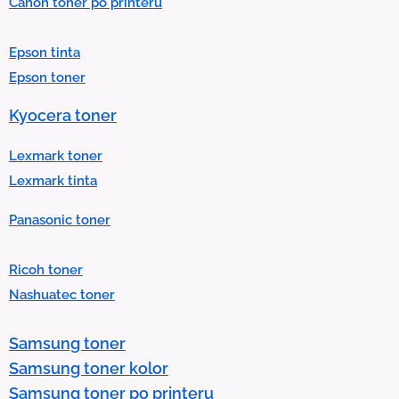
Canon toner po printeru
a
r
Epson tinta
e
Epson toner
s
u
Kyocera toner
l
t
Lexmark toner
.
Lexmark tinta
P
Panasonic toner
r
e
Ricoh toner
s
Nashuatec toner
s
e
Samsung toner
n
Samsung toner kolor
t
Samsung toner po printeru
e