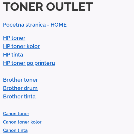
TONER OUTLET
o
w
n
Početna stranica - HOME
a
r
HP toner
r
HP toner kolor
o
HP tinta
w
HP toner po printeru
s
t
Brother toner
o
Brother drum
s
Brother tinta
e
l
Canon toner
e
Canon toner kolor
c
Canon tinta
t