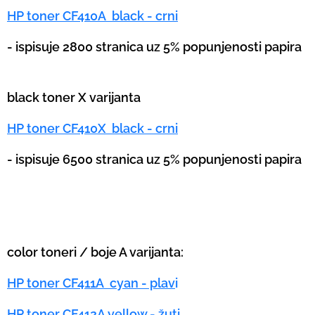
HP toner CF410A black - crni
- ispisuje 2800 stranica uz 5% popunjenosti papira
black toner X varijanta
HP toner CF410X black - crni
- ispisuje 6500 stranica uz 5% popunjenosti papira
color toneri / boje A varijanta:
HP toner CF411A cyan - plav
i
HP toner CF412A yellow - žuti