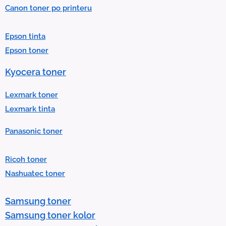
Canon toner po printeru
a
r
Epson tinta
e
Epson toner
s
u
Kyocera toner
l
t
Lexmark toner
.
Lexmark tinta
P
Panasonic toner
r
e
Ricoh toner
s
Nashuatec toner
s
e
Samsung toner
n
Samsung toner kolor
t