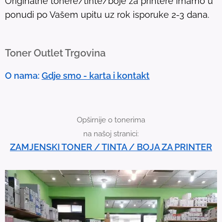
Originalne tonere/tinte/boje za printere imamo u
o
ponudi po Vašem upitu uz rok isporuke 2-3 dana.
u
c
h
Toner Outlet Trgovina
d
e
O nama:
Gdje smo - karta i kontakt
v
i
c
Opširnije o tonerima
e
na našoj stranici:
u
ZAMJENSKI TONER / TINTA / BOJA ZA PRINTER
s
e
r
s
c
a