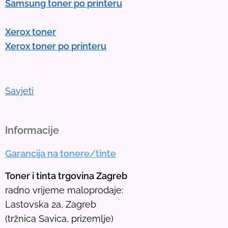
Samsung toner po printeru
e
r
Xerox toner
t
Xerox toner po printeru
o
g
o
t
Savjeti
o
t
h
Informacije
e
Garancija na tonere/tinte
s
e
Toner i tinta trgovina Zagreb
l
radno vrijeme maloprodaje:
e
Lastovska 2a, Zagreb
c
(tržnica Savica, prizemlje)
t