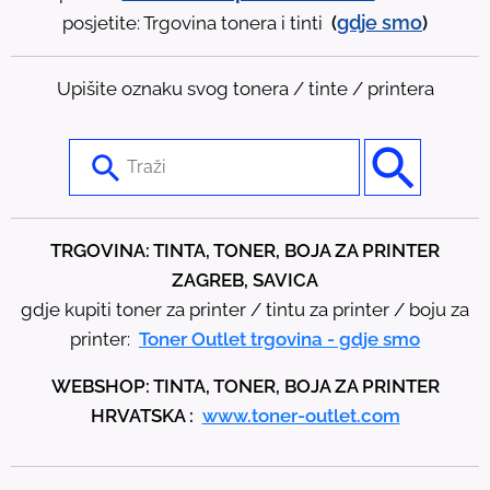
gdje
smo
posjetite: Trgovina tonera i tinti
(
)
Upišite oznaku svog tonera / tinte / printera
U
s
e
t
TRGOVINA: TINTA, TONER, BOJA ZA PRINTER
h
ZAGREB, SAVICA
e
gdje kupiti toner za printer / tintu za printer / boju za
u
printer:
Toner Outlet trgovina - gdje smo
p
WEBSHOP: TINTA, TONER, BOJA ZA PRINTER
a
HRVATSKA :
www.toner-outlet.com
n
d
d