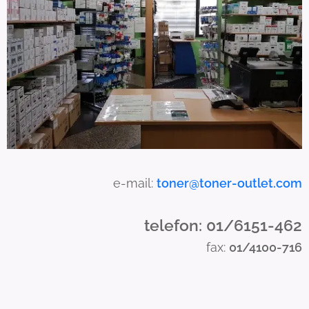
n
u
s
e
t
o
u
c
h
a
e-mail:
toner@toner-outlet.com
n
d
telefon: 01/6151-462
s
fax:
01/4100-716
w
i
p
e