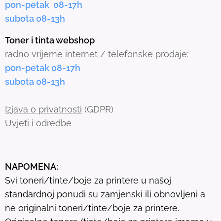
pon-petak 08-17h
e
subota 08-13h
d
s
Toner i tinta webshop
e
radno vrijeme internet / telefonske prodaje:
a
pon-petak 08-17h
r
subota 08-13h
c
h
Izjava o privatnosti
(GDPR)
r
Uvjeti i odredbe
e
s
u
NAPOMENA:
l
Svi toneri/tinte/boje za printere u našoj
t
standardnoj ponudi su zamjenski ili obnovljeni a
.
ne originalni toneri/tinte/boje za printere.
T