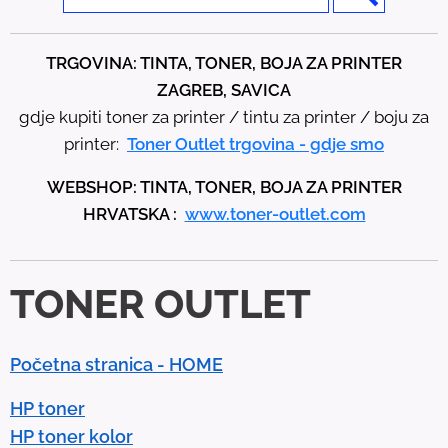
e
t
TRGOVINA: TINTA, TONER, BOJA ZA PRINTER
h
ZAGREB, SAVICA
e
gdje kupiti toner za printer / tintu za printer / boju za
u
printer:
Toner Outlet trgovina - gdje smo
p
WEBSHOP: TINTA, TONER, BOJA ZA PRINTER
a
HRVATSKA :
www.toner-outlet.com
n
d
d
TONER OUTLET
o
w
n
Početna stranica - HOME
a
r
HP toner
r
HP toner kolor