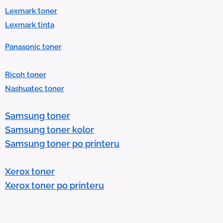
t
Lexmark toner
.
Lexmark tinta
P
Panasonic toner
r
e
Ricoh toner
s
Nashuatec toner
s
e
Samsung toner
n
Samsung toner kolor
t
Samsung toner po printeru
e
r
Xerox toner
t
Xerox toner po printeru
o
g
o