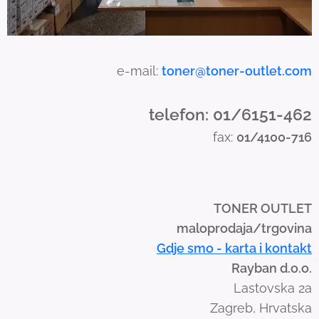
u
c
h
a
e-mail:
toner@toner-outlet.com
n
d
telefon: 01/6151-462
s
fax:
01/4100-716
w
i
p
e
TONER OUTLET
g
maloprodaja/trgovina
e
Gdje smo - karta i kontakt
s
Rayban d.o.o.
t
Lastovska 2a
u
Zagreb, Hrvatska
r