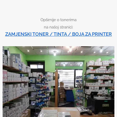
v
i
c
Opširnije o tonerima
e
na našoj stranici:
u
ZAMJENSKI TONER / TINTA / BOJA ZA PRINTER
s
e
r
s
c
a
n
u
s
e
t
o