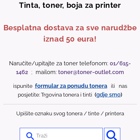
Tinta, toner, boja za printer
Besplatna dostava za sve narudžbe
iznad 50 eura!
Naručite/upitajte za toner telefonom:
01/615-
1462
;
mailom:
toner@toner-outlet.com
formular za ponudu tonera
ispunite
ili nas
gdje
smo
posjetite: Trgovina tonera i tinti
(
)
Upišite oznaku svog tonera / tinte / printera
U
s