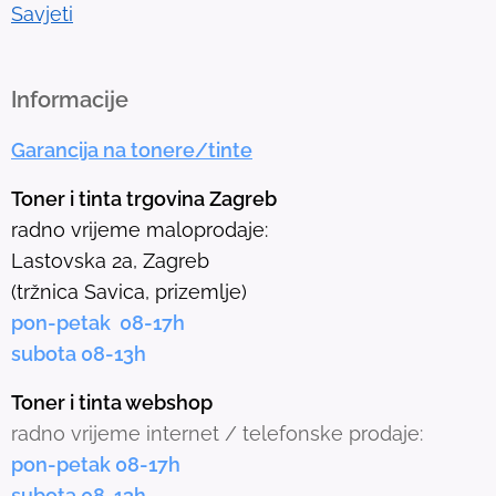
t
Savjeti
o
t
h
Informacije
e
Garancija na tonere/tinte
s
e
Toner i tinta trgovina Zagreb
l
radno vrijeme maloprodaje:
e
Lastovska 2a, Zagreb
c
(tržnica Savica, prizemlje)
t
pon-petak 08-17h
e
subota 08-13h
d
s
Toner i tinta webshop
e
radno vrijeme internet / telefonske prodaje:
a
pon-petak 08-17h
r
subota 08-13h