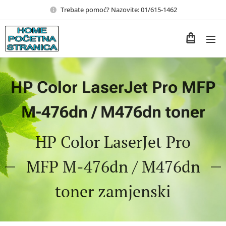
Trebate pomoć? Nazovite: 01/615-1462
HP Color LaserJet Pro MFP
M-476dn / M476dn toner
HP Color LaserJet Pro
MFP M-476dn / M476dn
toner zamjenski