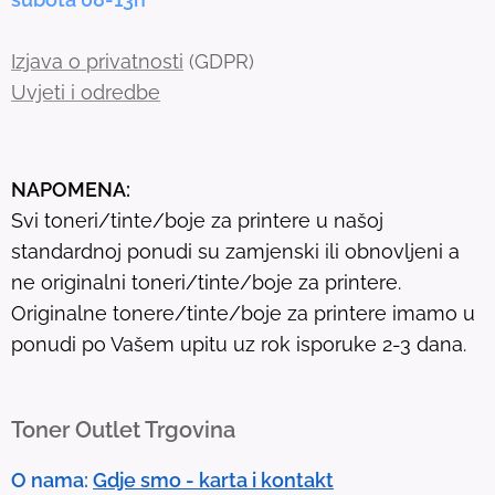
c
h
Izjava o privatnosti
(GDPR)
r
Uvjeti i odredbe
e
s
u
NAPOMENA:
l
Svi toneri/tinte/boje za printere u našoj
t
standardnoj ponudi su zamjenski ili obnovljeni a
.
ne originalni toneri/tinte/boje za printere.
T
Originalne tonere/tinte/boje za printere imamo u
o
ponudi po Vašem upitu uz rok isporuke 2-3 dana.
u
c
h
Toner Outlet Trgovina
d
e
O nama:
Gdje smo - karta i kontakt