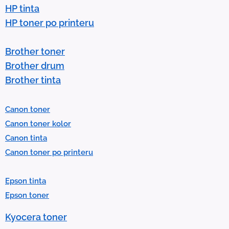
o
HP tinta
w
HP toner po printeru
s
t
Brother toner
o
Brother drum
s
Brother tinta
e
l
Canon toner
e
Canon toner kolor
c
Canon tinta
t
Canon toner po printeru
a
r
Epson tinta
e
Epson toner
s
u
Kyocera toner
l