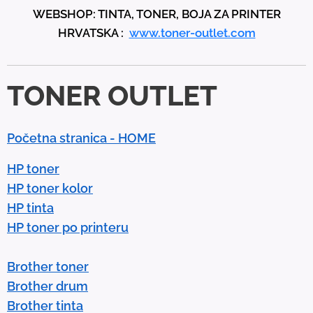
WEBSHOP: TINTA, TONER, BOJA ZA PRINTER
a
HRVATSKA :
www.toner-outlet.com
n
d
d
TONER OUTLET
o
w
n
Početna stranica - HOME
a
r
HP toner
r
HP toner kolor
o
HP tinta
w
HP toner po printeru
s
t
Brother toner
o
Brother drum
s
Brother tinta