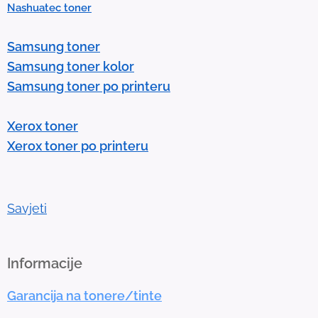
Nashuatec toner
s
e
Samsung toner
n
Samsung toner kolor
t
Samsung toner po printeru
e
r
Xerox toner
t
Xerox toner po printeru
o
g
o
t
Savjeti
o
t
h
Informacije
e
Garancija na tonere/tinte
s