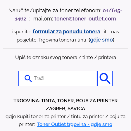
Naručite/upitajte za toner telefonom:
01/615-
1462
;
mailom:
toner@toner-outlet.com
formular za ponudu tonera
ispunite
ili nas
gdje
smo
posjetite: Trgovina tonera i tinti
(
)
Upišite oznaku svog tonera / tinte / printera
U
s
e
t
TRGOVINA: TINTA, TONER, BOJA ZA PRINTER
h
ZAGREB, SAVICA
e
gdje kupiti toner za printer / tintu za printer / boju za
u
printer:
Toner Outlet trgovina - gdje smo
p