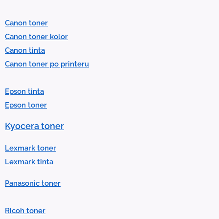
e
l
Canon toner
e
Canon toner kolor
c
Canon tinta
t
Canon toner po printeru
a
r
Epson tinta
e
Epson toner
s
u
Kyocera toner
l
t
Lexmark toner
.
Lexmark tinta
P
Panasonic toner
r
e
Ricoh toner
s