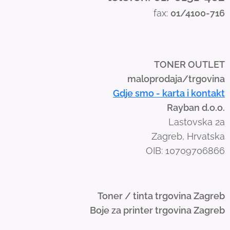
s
fax:
01/4100-716
w
i
p
e
TONER OUTLET
g
maloprodaja/trgovina
e
Gdje smo - karta i kontakt
s
Rayban d.o.o.
t
Lastovska 2a
u
Zagreb, Hrvatska
r
OIB: 10709706866
e
s
.
Toner / tinta trgovina Zagreb
Boje za printer trgovina Zagreb