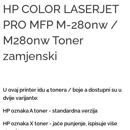
HP COLOR LASERJET
PRO MFP M-280nw /
M280nw Toner
zamjenski
U ovaj printer idu 4 tonera / boje a dostupni su u
dvije varijante:
HP oznaka A toner - standardna verzija
HP oznaka X toner - jače punjenje, ispisuje više