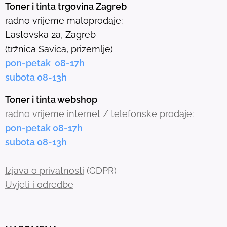
e
Toner i tinta trgovina Zagreb
l
radno vrijeme maloprodaje:
e
Lastovska 2a, Zagreb
c
(tržnica Savica, prizemlje)
t
pon-petak 08-17h
e
subota 08-13h
d
s
Toner i tinta webshop
e
radno vrijeme internet / telefonske prodaje:
a
pon-petak 08-17h
r
subota 08-13h
c
h
Izjava o privatnosti
(GDPR)
r
Uvjeti i odredbe
e
s
u