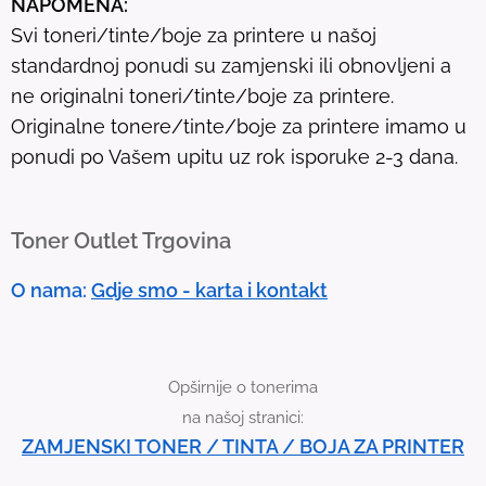
NAPOMENA:
l
Svi toneri/tinte/boje za printere u našoj
t
standardnoj ponudi su zamjenski ili obnovljeni a
.
ne originalni toneri/tinte/boje za printere.
T
Originalne tonere/tinte/boje za printere imamo u
o
ponudi po Vašem upitu uz rok isporuke 2-3 dana.
u
c
h
Toner Outlet Trgovina
d
e
O nama:
Gdje smo - karta i kontakt
v
i
c
Opširnije o tonerima
e
na našoj stranici:
u
ZAMJENSKI TONER / TINTA / BOJA ZA PRINTER
s
e