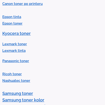
Canon toner po printeru
a
r
Epson tinta
e
Epson toner
s
u
Kyocera toner
l
t
Lexmark toner
.
Lexmark tinta
P
Panasonic toner
r
e
Ricoh toner
s
Nashuatec toner
s
e
Samsung toner
n
Samsung toner kolor
t