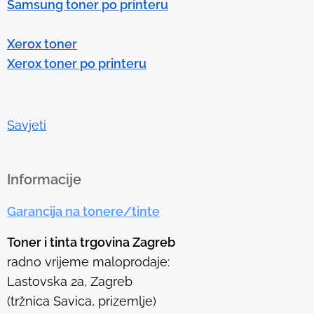
Samsung toner po printeru
e
r
Xerox toner
t
Xerox toner po printeru
o
g
o
t
Savjeti
o
t
h
Informacije
e
Garancija na tonere/tinte
s
e
Toner i tinta trgovina Zagreb
l
radno vrijeme maloprodaje:
e
Lastovska 2a, Zagreb
c
(tržnica Savica, prizemlje)
t