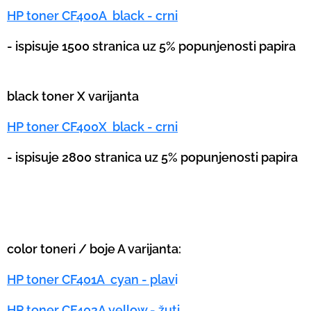
HP toner CF400A black - crni
- ispisuje 1500 stranica uz 5% popunjenosti papira
black toner X varijanta
HP toner CF400X black - crni
- ispisuje 2800 stranica uz 5% popunjenosti papira
color toneri / boje A varijanta:
HP toner CF401A cyan - plav
i
HP toner CF402A yellow - žuti