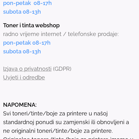
pon-petak 08-17h
e
subota 08-13h
d
s
Toner i tinta webshop
e
radno vrijeme internet / telefonske prodaje:
a
pon-petak 08-17h
r
subota 08-13h
c
h
Izjava o privatnosti
(GDPR)
r
Uvjeti i odredbe
e
s
u
NAPOMENA:
l
Svi toneri/tinte/boje za printere u našoj
t
standardnoj ponudi su zamjenski ili obnovljeni a
.
ne originalni toneri/tinte/boje za printere.
T