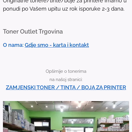
Originalne tonere/tinte/boje za printere imamo u
o
ponudi po Vašem upitu uz rok isporuke 2-3 dana.
u
c
h
Toner Outlet Trgovina
d
e
O nama:
Gdje smo - karta i kontakt
v
i
c
Opširnije o tonerima
e
na našoj stranici:
u
ZAMJENSKI TONER / TINTA / BOJA ZA PRINTER
s
e
r
s
c
a