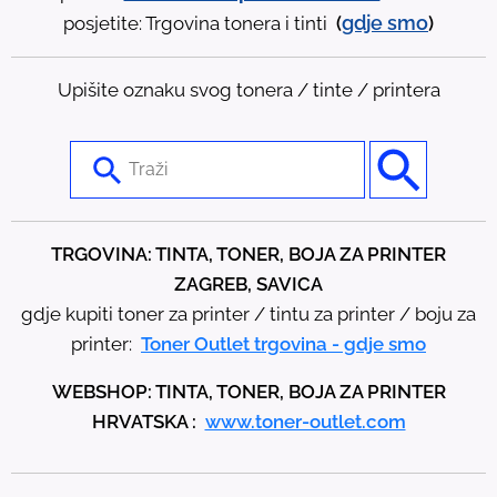
gdje
smo
posjetite: Trgovina tonera i tinti
(
)
Upišite oznaku svog tonera / tinte / printera
U
s
e
t
TRGOVINA: TINTA, TONER, BOJA ZA PRINTER
h
ZAGREB, SAVICA
e
gdje kupiti toner za printer / tintu za printer / boju za
u
printer:
Toner Outlet trgovina - gdje smo
p
WEBSHOP: TINTA, TONER, BOJA ZA PRINTER
a
HRVATSKA :
www.toner-outlet.com
n
d
d