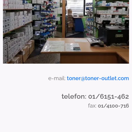
n
u
s
e
t
o
u
c
h
a
e-mail:
toner@toner-outlet.com
n
d
telefon: 01/6151-462
s
fax:
01/4100-716
w
i
p
e