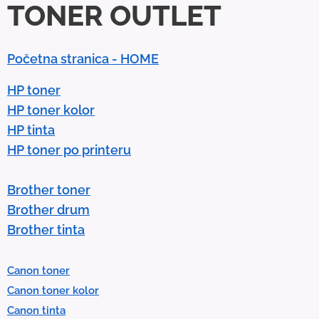
TONER OUTLET
o
w
n
Početna stranica - HOME
a
r
HP toner
r
HP toner kolor
o
HP tinta
w
HP toner po printeru
s
t
Brother toner
o
Brother drum
s
Brother tinta
e
l
Canon toner
e
Canon toner kolor
c
Canon tinta
t