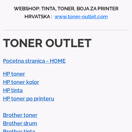
p
WEBSHOP: TINTA, TONER, BOJA ZA PRINTER
a
HRVATSKA :
www.toner-outlet.com
n
d
d
TONER OUTLET
o
w
n
Početna stranica - HOME
a
r
HP toner
r
HP toner kolor
o
HP tinta
w
HP toner po printeru
s
t
Brother toner
o
Brother drum
s
Brother tinta