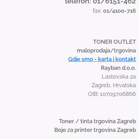
telefon: 01/6151-462
s
fax:
01/4100-716
w
i
p
e
TONER OUTLET
g
maloprodaja/trgovina
e
Gdje smo - karta i kontakt
s
Rayban d.o.o.
t
Lastovska 2a
u
Zagreb, Hrvatska
r
OIB: 10709706866
e
s
.
Toner / tinta trgovina Zagreb
Boje za printer trgovina Zagreb