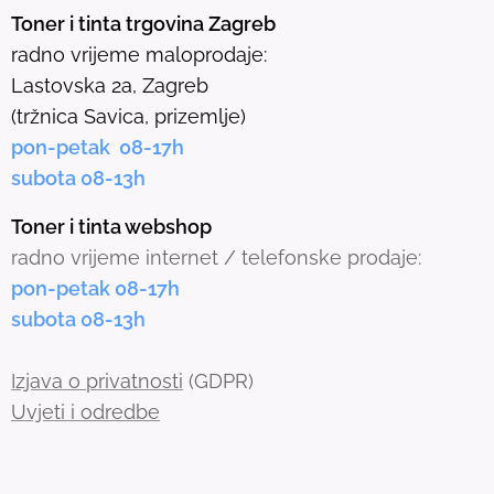
e
Toner i tinta trgovina Zagreb
l
radno vrijeme maloprodaje:
e
Lastovska 2a, Zagreb
c
(tržnica Savica, prizemlje)
t
pon-petak 08-17h
e
subota 08-13h
d
s
Toner i tinta webshop
e
radno vrijeme internet / telefonske prodaje:
a
pon-petak 08-17h
r
subota 08-13h
c
h
Izjava o privatnosti
(GDPR)
r
Uvjeti i odredbe
e
s
u