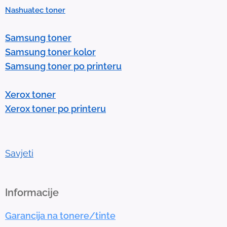
Nashuatec toner
s
e
Samsung toner
n
Samsung toner kolor
t
Samsung toner po printeru
e
r
Xerox toner
t
Xerox toner po printeru
o
g
o
t
Savjeti
o
t
h
Informacije
e
Garancija na tonere/tinte
s