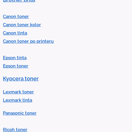
e
l
Canon toner
e
Canon toner kolor
c
Canon tinta
t
Canon toner po printeru
a
r
Epson tinta
e
Epson toner
s
u
Kyocera toner
l
t
Lexmark toner
.
Lexmark tinta
P
Panasonic toner
r
e
Ricoh toner
s