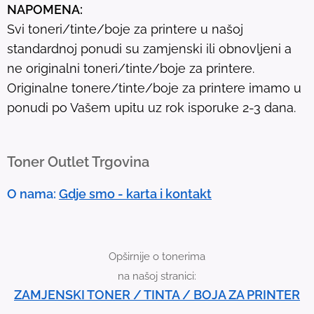
NAPOMENA:
l
Svi toneri/tinte/boje za printere u našoj
t
standardnoj ponudi su zamjenski ili obnovljeni a
.
ne originalni toneri/tinte/boje za printere.
T
Originalne tonere/tinte/boje za printere imamo u
o
ponudi po Vašem upitu uz rok isporuke 2-3 dana.
u
c
h
Toner Outlet Trgovina
d
e
O nama:
Gdje smo - karta i kontakt
v
i
c
Opširnije o tonerima
e
na našoj stranici:
u
ZAMJENSKI TONER / TINTA / BOJA ZA PRINTER
s