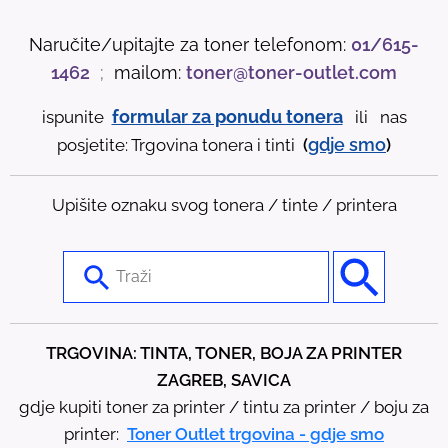
Naručite/upitajte za toner telefonom:
01/615-
1462
;
mailom:
toner@toner-outlet.com
formular za ponudu tonera
ispunite
ili nas
gdje
smo
posjetite: Trgovina tonera i tinti
(
)
Upišite oznaku svog tonera / tinte / printera
U
s
e
t
TRGOVINA: TINTA, TONER, BOJA ZA PRINTER
h
ZAGREB, SAVICA
e
gdje kupiti toner za printer / tintu za printer / boju za
u
printer:
Toner Outlet trgovina - gdje smo