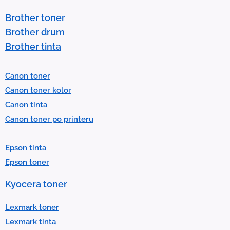
t
Brother toner
o
Brother drum
s
Brother tinta
e
l
Canon toner
e
Canon toner kolor
c
Canon tinta
t
Canon toner po printeru
a
r
Epson tinta
e
Epson toner
s
u
Kyocera toner
l
t
Lexmark toner
.
Lexmark tinta