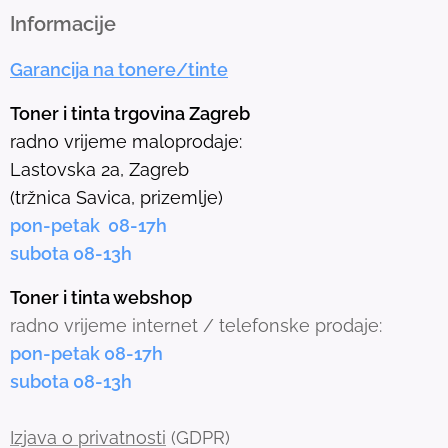
h
Informacije
e
Garancija na tonere/tinte
s
e
Toner i tinta trgovina Zagreb
l
radno vrijeme maloprodaje:
e
Lastovska 2a, Zagreb
c
(tržnica Savica, prizemlje)
t
pon-petak 08-17h
e
subota 08-13h
d
s
Toner i tinta webshop
e
radno vrijeme internet / telefonske prodaje:
a
pon-petak 08-17h
r
subota 08-13h
c
h
Izjava o privatnosti
(GDPR)