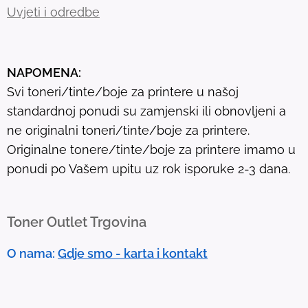
r
Uvjeti i odredbe
e
s
u
NAPOMENA:
l
Svi toneri/tinte/boje za printere u našoj
t
standardnoj ponudi su zamjenski ili obnovljeni a
.
ne originalni toneri/tinte/boje za printere.
T
Originalne tonere/tinte/boje za printere imamo u
o
ponudi po Vašem upitu uz rok isporuke 2-3 dana.
u
c
h
Toner Outlet Trgovina
d
e
O nama:
Gdje smo - karta i kontakt
v
i
c