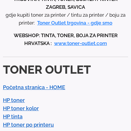
h
ZAGREB, SAVICA
e
gdje kupiti toner za printer / tintu za printer / boju za
u
printer:
Toner Outlet trgovina - gdje smo
p
WEBSHOP: TINTA, TONER, BOJA ZA PRINTER
a
HRVATSKA :
www.toner-outlet.com
n
d
d
TONER OUTLET
o
w
n
Početna stranica - HOME
a
r
HP toner
r
HP toner kolor
o
HP tinta
w
HP toner po printeru
s