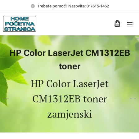
Trebate pomoć? Nazovite: 01/615-1462
HP Color LaserJet CM1312EB
toner
HP Color LaserJet
CM1312EB toner
zamjenski