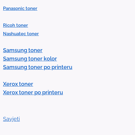
P
Panasonic toner
r
e
Ricoh toner
s
Nashuatec toner
s
e
Samsung toner
n
Samsung toner kolor
t
Samsung toner po printeru
e
r
Xerox toner
t
Xerox toner po printeru
o
g
o
t
Savjeti
o
t