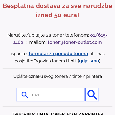
Besplatna dostava za sve narudžbe
iznad 50 eura!
Naručite/upitajte za toner telefonom:
01/615-
1462
;
mailom:
toner@toner-outlet.com
formular za ponudu tonera
ispunite
ili nas
gdje
smo
posjetite: Trgovina tonera i tinti
(
)
Upišite oznaku svog tonera / tinte / printera
U
s
e
t
TRGOVINA: TINTA, TONER, BOJA ZA PRINTER