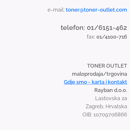
a
e-mail:
toner@toner-outlet.com
n
d
telefon: 01/6151-462
s
fax:
01/4100-716
w
i
p
e
TONER OUTLET
g
maloprodaja/trgovina
e
Gdje smo - karta i kontakt
s
Rayban d.o.o.
t
Lastovska 2a
u
Zagreb, Hrvatska
r
OIB: 10709706866
e
s