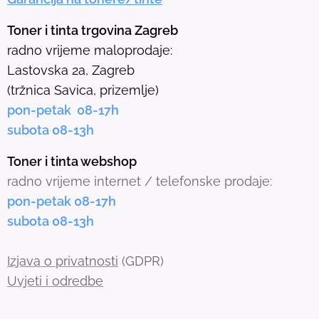
s
e
Toner i tinta trgovina Zagreb
l
radno vrijeme maloprodaje:
e
Lastovska 2a, Zagreb
c
(tržnica Savica, prizemlje)
t
pon-petak 08-17h
e
subota 08-13h
d
s
Toner i tinta webshop
e
radno vrijeme internet / telefonske prodaje:
a
pon-petak 08-17h
r
subota 08-13h
c
h
Izjava o privatnosti
(GDPR)
r
Uvjeti i odredbe
e
s