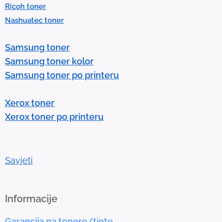
Ricoh toner
s
Nashuatec toner
s
e
Samsung toner
n
Samsung toner kolor
t
Samsung toner po printeru
e
r
Xerox toner
t
Xerox toner po printeru
o
g
o
t
Savjeti
o
t
h
Informacije
e
Garancija na tonere/tinte