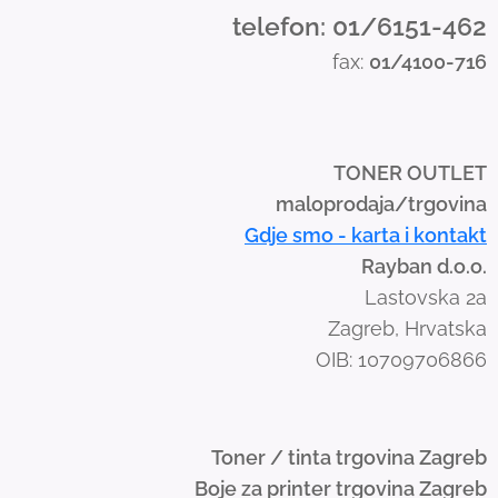
d
telefon: 01/6151-462
s
fax:
01/4100-716
w
i
p
e
TONER OUTLET
g
maloprodaja/trgovina
e
Gdje smo - karta i kontakt
s
Rayban d.o.o.
t
Lastovska 2a
u
Zagreb, Hrvatska
r
OIB: 10709706866
e
s
.
Toner / tinta trgovina Zagreb
Boje za printer trgovina Zagreb