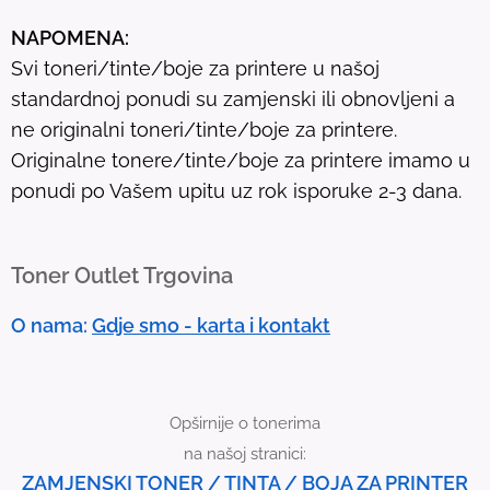
u
NAPOMENA:
l
Svi toneri/tinte/boje za printere u našoj
t
standardnoj ponudi su zamjenski ili obnovljeni a
.
ne originalni toneri/tinte/boje za printere.
T
Originalne tonere/tinte/boje za printere imamo u
o
ponudi po Vašem upitu uz rok isporuke 2-3 dana.
u
c
h
Toner Outlet Trgovina
d
e
O nama:
Gdje smo - karta i kontakt
v
i
c
Opširnije o tonerima
e
na našoj stranici:
u
ZAMJENSKI TONER / TINTA / BOJA ZA PRINTER
s