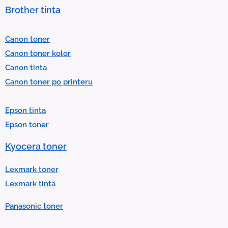
s
Brother tinta
e
l
Canon toner
e
Canon toner kolor
c
Canon tinta
t
Canon toner po printeru
a
r
Epson tinta
e
Epson toner
s
u
Kyocera toner
l
t
Lexmark toner
.
Lexmark tinta
P
Panasonic toner
r
e