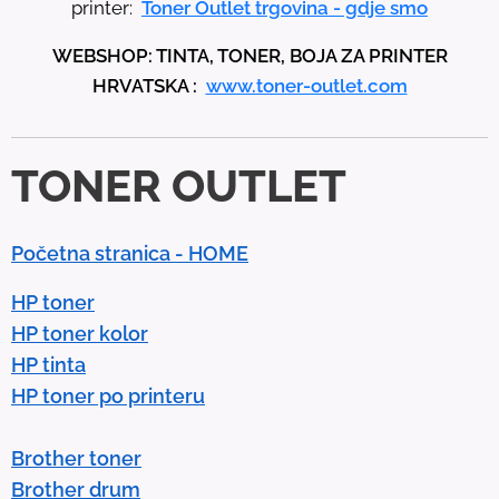
printer:
Toner Outlet trgovina - gdje smo
p
WEBSHOP: TINTA, TONER, BOJA ZA PRINTER
a
HRVATSKA :
www.toner-outlet.com
n
d
d
TONER OUTLET
o
w
n
Početna stranica - HOME
a
r
HP toner
r
HP toner kolor
o
HP tinta
w
HP toner po printeru
s
t
Brother toner
o
Brother drum