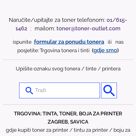
Naručite/upitajte za toner telefonom:
01/615-
1462
;
mailom:
toner@toner-outlet.com
formular za ponudu tonera
ispunite
ili nas
gdje
smo
posjetite: Trgovina tonera i tinti
(
)
Upišite oznaku svog tonera / tinte / printera
U
s
e
t
TRGOVINA: TINTA, TONER, BOJA ZA PRINTER
h
ZAGREB, SAVICA
e
gdje kupiti toner za printer / tintu za printer / boju za
u