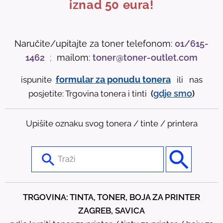
iznad 50 eura!
Naručite/upitajte za toner telefonom:
01/615-
1462
;
mailom:
toner@toner-outlet.com
formular za ponudu tonera
ispunite
ili nas
gdje
smo
posjetite: Trgovina tonera i tinti
(
)
Upišite oznaku svog tonera / tinte / printera
U
s
e
t
TRGOVINA: TINTA, TONER, BOJA ZA PRINTER
h
ZAGREB, SAVICA
e