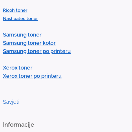
e
Ricoh toner
s
Nashuatec toner
s
e
Samsung toner
n
Samsung toner kolor
t
Samsung toner po printeru
e
r
Xerox toner
t
Xerox toner po printeru
o
g
o
t
Savjeti
o
t
h
Informacije
e