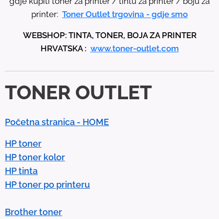
gdje kupiti toner za printer / tintu za printer / boju za
u
printer:
Toner Outlet trgovina - gdje smo
p
WEBSHOP: TINTA, TONER, BOJA ZA PRINTER
a
HRVATSKA :
www.toner-outlet.com
n
d
d
TONER OUTLET
o
w
n
Početna stranica - HOME
a
r
HP toner
r
HP toner kolor
o
HP tinta
w
HP toner po printeru
s
t
Brother toner