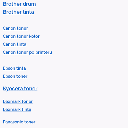
o
Brother drum
s
Brother tinta
e
l
Canon toner
e
Canon toner kolor
c
Canon tinta
t
Canon toner po printeru
a
r
Epson tinta
e
Epson toner
s
u
Kyocera toner
l
t
Lexmark toner
.
Lexmark tinta
P
Panasonic toner
r