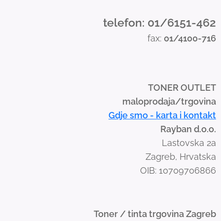
n
d
telefon: 01/6151-462
s
fax:
01/4100-716
w
i
p
e
TONER OUTLET
g
maloprodaja/trgovina
e
Gdje smo - karta i kontakt
s
Rayban d.o.o.
t
Lastovska 2a
u
Zagreb, Hrvatska
r
OIB: 10709706866
e
s
.
Toner / tinta trgovina Zagreb