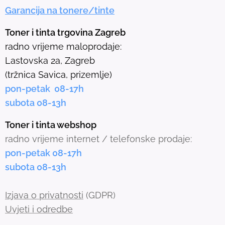
Garancija na tonere/tinte
s
e
Toner i tinta trgovina Zagreb
l
radno vrijeme maloprodaje:
e
Lastovska 2a, Zagreb
c
(tržnica Savica, prizemlje)
t
pon-petak 08-17h
e
subota 08-13h
d
s
Toner i tinta webshop
e
radno vrijeme internet / telefonske prodaje:
a
pon-petak 08-17h
r
subota 08-13h
c
h
Izjava o privatnosti
(GDPR)
r
Uvjeti i odredbe
e