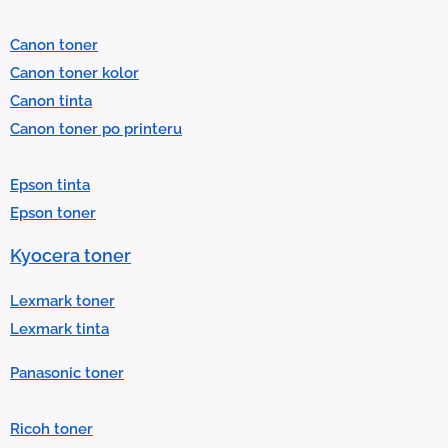
e
l
Canon toner
e
Canon toner kolor
c
Canon tinta
t
Canon toner po printeru
a
r
Epson tinta
e
Epson toner
s
u
Kyocera toner
l
t
Lexmark toner
.
Lexmark tinta
P
Panasonic toner
r
e
Ricoh toner
s