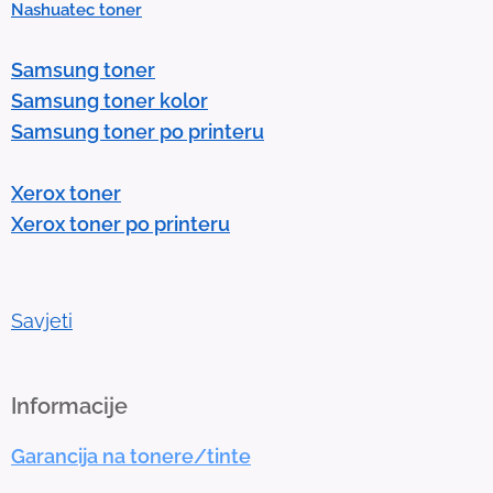
Nashuatec toner
s
e
Samsung toner
n
Samsung toner kolor
t
Samsung toner po printeru
e
r
Xerox toner
t
Xerox toner po printeru
o
g
o
t
Savjeti
o
t
h
Informacije
e
Garancija na tonere/tinte
s
e