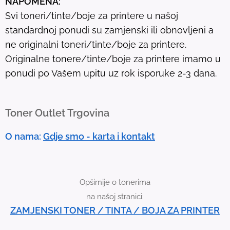
NAPOMENA:
l
Svi toneri/tinte/boje za printere u našoj
t
standardnoj ponudi su zamjenski ili obnovljeni a
.
ne originalni toneri/tinte/boje za printere.
T
Originalne tonere/tinte/boje za printere imamo u
o
ponudi po Vašem upitu uz rok isporuke 2-3 dana.
u
c
h
Toner Outlet Trgovina
d
e
O nama:
Gdje smo - karta i kontakt
v
i
c
Opširnije o tonerima
e
na našoj stranici:
u
ZAMJENSKI TONER / TINTA / BOJA ZA PRINTER
s
e