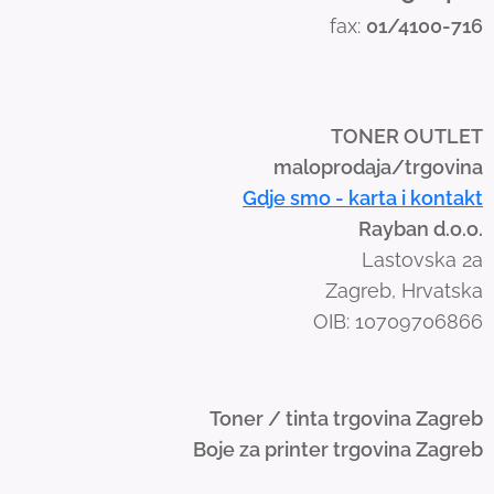
s
fax:
01/4100-716
w
i
p
e
TONER OUTLET
g
maloprodaja/trgovina
e
Gdje smo - karta i kontakt
s
Rayban d.o.o.
t
Lastovska 2a
u
Zagreb, Hrvatska
r
OIB: 10709706866
e
s
.
Toner / tinta trgovina Zagreb
Boje za printer trgovina Zagreb