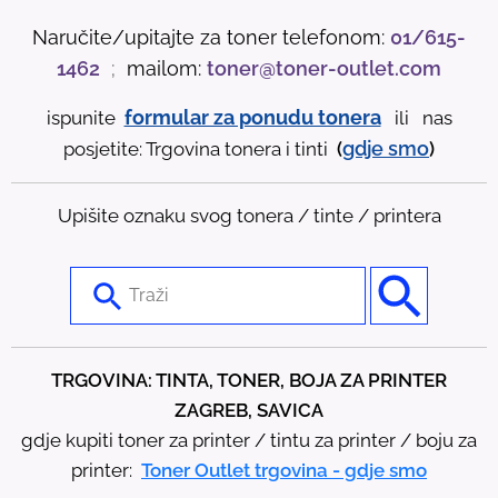
Naručite/upitajte za toner telefonom:
01/615-
1462
;
mailom:
toner@toner-outlet.com
formular za ponudu tonera
ispunite
ili nas
gdje
smo
posjetite: Trgovina tonera i tinti
(
)
Upišite oznaku svog tonera / tinte / printera
U
s
e
t
TRGOVINA: TINTA, TONER, BOJA ZA PRINTER
h
ZAGREB, SAVICA
e
gdje kupiti toner za printer / tintu za printer / boju za
u
printer:
Toner Outlet trgovina - gdje smo
p