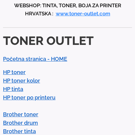
WEBSHOP: TINTA, TONER, BOJA ZA PRINTER
a
HRVATSKA :
www.toner-outlet.com
n
d
d
TONER OUTLET
o
w
n
Početna stranica - HOME
a
r
HP toner
r
HP toner kolor
o
HP tinta
w
HP toner po printeru
s
t
Brother toner
o
Brother drum
s
Brother tinta