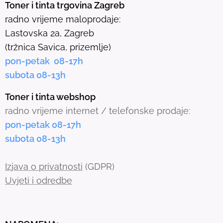
Toner i tinta trgovina Zagreb
l
radno vrijeme maloprodaje:
e
Lastovska 2a, Zagreb
c
(tržnica Savica, prizemlje)
t
pon-petak 08-17h
e
subota 08-13h
d
s
Toner i tinta webshop
e
radno vrijeme internet / telefonske prodaje:
a
pon-petak 08-17h
r
subota 08-13h
c
h
Izjava o privatnosti
(GDPR)
r
Uvjeti i odredbe
e
s
u