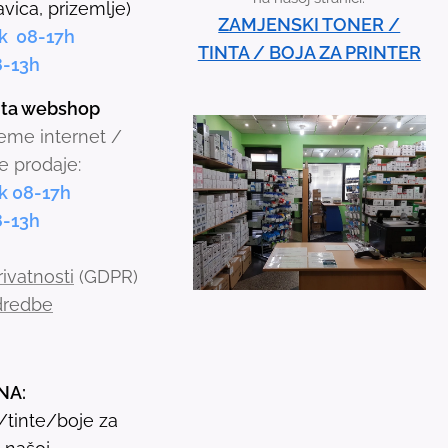
o
avica, prizemlje)
ZAMJENSKI TONER /
w
k 08-17h
TINTA / BOJA ZA PRINTER
s
8-13h
t
inta webshop
o
jeme internet /
s
e prodaje:
e
k 08-17h
l
8-13h
e
c
rivatnosti
(GDPR)
t
odredbe
a
r
e
NA:
s
i/tinte/boje za
u