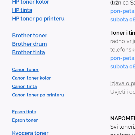
HP toner kolor
(tržnica S
HP tinta
pon-peta
HP toner po printeru
subota 0
Toner i t
Brother toner
radno vri
Brother drum
telefonsk
Brother tinta
pon-peta
subota 0
Canon toner
Canon toner kolor
Izjava o p
Canon tinta
Uvjeti i 
Canon toner po printeru
Epson tinta
NAPOME
Epson toner
Svi toner
Kyocera toner