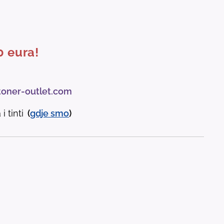
0 eura!
toner-outlet.com
i tinti
(
gdje
smo
)