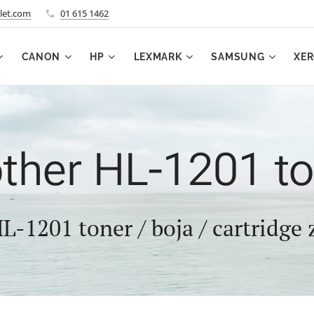
let.com
01 615 1462
CANON
HP
LEXMARK
SAMSUNG
XE
ther HL-1201 t
L-1201 toner / boja / cartridge