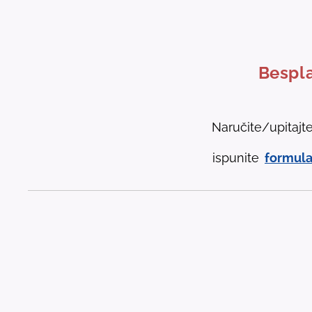
Bespla
Naručite/upitajt
ispunite
formula