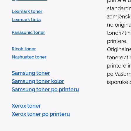
printere 
standardn
Lexmark toner
zamjenski 
Lexmark tinta
ne origina
Panasonic toner
toneri/ti
printere.
Ricoh toner
Originaln
Nashuatec toner
tonere/ti
printere
Samsung toner
po Vašem 
Samsung toner kolor
isporuke 
Samsung toner po printeru
Xerox toner
Xerox toner po printeru