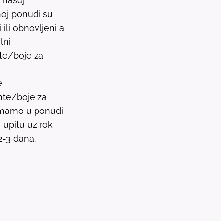
u našoj
l
oj ponudi su
t
ili obnovljeni a
.
lni
P
nte/boje za
r
e
e
s
nte/boje za
s
 imamo u ponudi
e
upitu uz rok
n
2-3 dana.
t
e
r
t
o
g