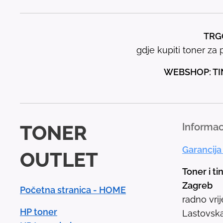
TRGO
gdje kupiti toner za p
WEBSHOP: TI
TONER
Informac
Garancija
OUTLET
Toner i ti
Zagreb
Početna stranica - HOME
radno vri
HP toner
Lastovska