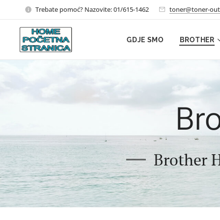
Trebate pomoć? Nazovite: 01/615-1462
toner@toner-out
GDJE SMO
BROTHER
Bro
Brother H