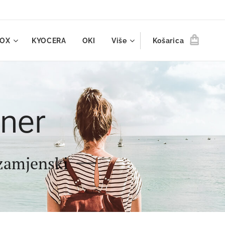
ROX
KYOCERA
OKI
Više
Košarica
oner
 zamjenski