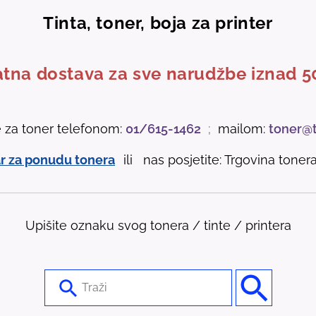
Tinta, toner, boja za printer
tna dostava za sve narudžbe iznad 5
e za toner telefonom:
01/615-1462
;
mailom:
toner@
r za ponudu tonera
ili nas posjetite: Trgovina tonera 
Upišite oznaku svog tonera / tinte / printera
U
s