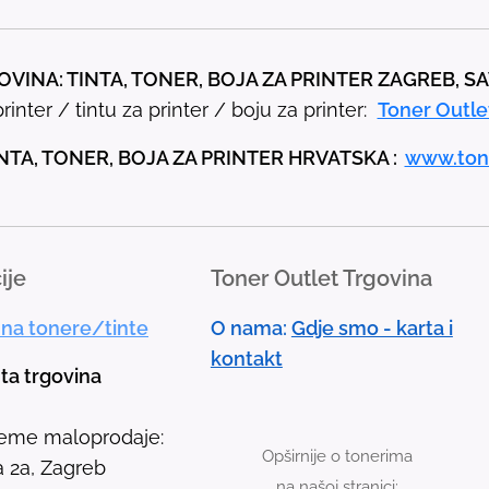
e
t
h
VINA: TINTA, TONER, BOJA ZA PRINTER ZAGREB, S
e
rinter / tintu za printer / boju za printer:
Toner Outle
u
p
NTA, TONER, BOJA ZA PRINTER HRVATSKA :
www.ton
a
n
d
ije
Toner Outlet Trgovina
d
o
 na tonere/tinte
O nama:
Gdje smo - karta i
w
kontakt
n
nta trgovina
a
r
jeme maloprodaje:
Opširnije o tonerima
r
 2a, Zagreb
na našoj stranici: