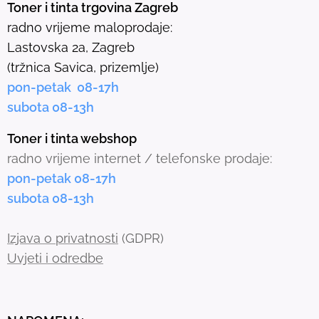
Toner i tinta trgovina Zagreb
l
radno vrijeme maloprodaje:
e
Lastovska 2a, Zagreb
c
(tržnica Savica, prizemlje)
t
pon-petak 08-17h
e
subota 08-13h
d
s
Toner i tinta webshop
e
radno vrijeme internet / telefonske prodaje:
a
pon-petak 08-17h
r
subota 08-13h
c
h
Izjava o privatnosti
(GDPR)
r
Uvjeti i odredbe
e
s
u