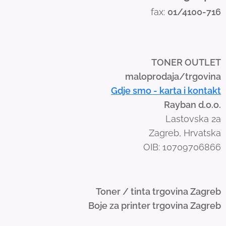
s
fax:
01/4100-716
w
i
p
e
TONER OUTLET
g
maloprodaja/trgovina
e
Gdje smo - karta i kontakt
s
Rayban d.o.o.
t
Lastovska 2a
u
Zagreb, Hrvatska
r
OIB: 10709706866
e
s
.
Toner / tinta trgovina Zagreb
Boje za printer trgovina Zagreb