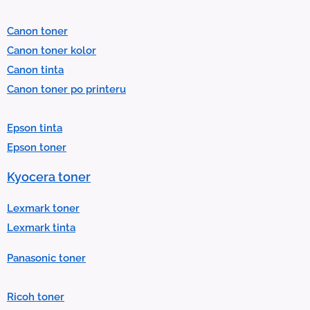
e
l
Canon toner
e
Canon toner kolor
c
Canon tinta
t
Canon toner po printeru
a
r
Epson tinta
e
Epson toner
s
u
Kyocera toner
l
t
Lexmark toner
.
Lexmark tinta
P
Panasonic toner
r
e
Ricoh toner
s