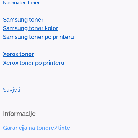
Nashuatec toner
s
e
Samsung toner
n
Samsung toner kolor
t
Samsung toner po printeru
e
r
Xerox toner
t
Xerox toner po printeru
o
g
o
t
Savjeti
o
t
h
Informacije
e
Garancija na tonere/tinte
s
e