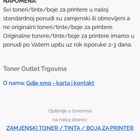
NAPOMENA:
l
Svi toneri/tinte/boje za printere u našoj
t
standardnoj ponudi su zamjenski ili obnovljeni a
.
ne originalni toneri/tinte/boje za printere.
T
Originalne tonere/tinte/boje za printere imamo u
o
ponudi po Vašem upitu uz rok isporuke 2-3 dana.
u
c
h
Toner Outlet Trgovina
d
e
O nama:
Gdje smo - karta i kontakt
v
i
c
Opširnije o tonerima
e
na našoj stranici:
u
ZAMJENSKI TONER / TINTA / BOJA ZA PRINTER
s
e