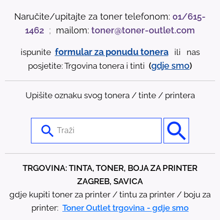
Naručite/upitajte za toner telefonom:
01/615-
1462
;
mailom:
toner@toner-outlet.com
formular za ponudu tonera
ispunite
ili nas
gdje
smo
posjetite: Trgovina tonera i tinti
(
)
Upišite oznaku svog tonera / tinte / printera
U
s
e
t
TRGOVINA: TINTA, TONER, BOJA ZA PRINTER
h
ZAGREB, SAVICA
e
gdje kupiti toner za printer / tintu za printer / boju za
u
printer:
Toner Outlet trgovina - gdje smo
p