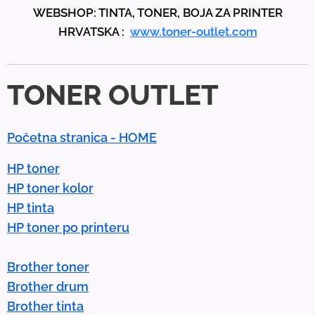
WEBSHOP: TINTA, TONER, BOJA ZA PRINTER
a
HRVATSKA :
www.toner-outlet.com
n
d
d
TONER OUTLET
o
w
n
Početna stranica - HOME
a
r
HP toner
r
HP toner kolor
o
HP tinta
w
HP toner po printeru
s
t
Brother toner
o
Brother drum
s
Brother tinta