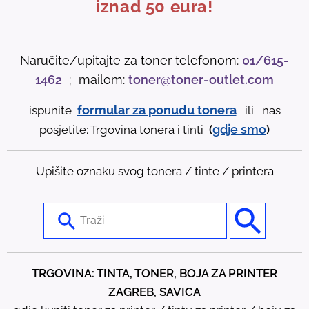
iznad 50 eura!
Naručite/upitajte za toner telefonom:
01/615-
1462
;
mailom:
toner@toner-outlet.com
formular za ponudu tonera
ispunite
ili nas
gdje
smo
posjetite: Trgovina tonera i tinti
(
)
Upišite oznaku svog tonera / tinte / printera
U
s
e
t
TRGOVINA: TINTA, TONER, BOJA ZA PRINTER
h
ZAGREB, SAVICA
e