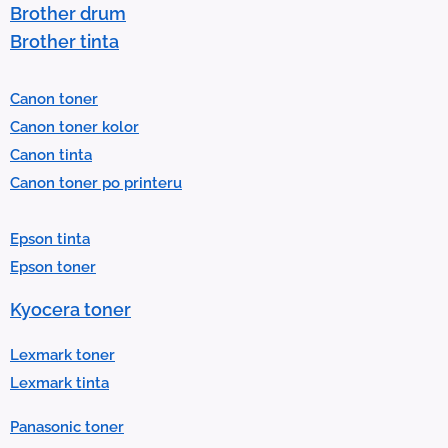
o
Brother drum
s
Brother tinta
e
l
Canon toner
e
Canon toner kolor
c
Canon tinta
t
Canon toner po printeru
a
r
Epson tinta
e
Epson toner
s
u
Kyocera toner
l
t
Lexmark toner
.
Lexmark tinta
P
Panasonic toner
r