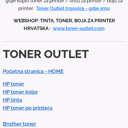
gdje kupiti toner za printer / tintu za printer / boju za
u
printer:
Toner Outlet trgovina - gdje smo
p
WEBSHOP: TINTA, TONER, BOJA ZA PRINTER
a
HRVATSKA :
www.toner-outlet.com
n
d
d
TONER OUTLET
o
w
n
Početna stranica - HOME
a
r
HP toner
r
HP toner kolor
o
HP tinta
w
HP toner po printeru
s
t
Brother toner