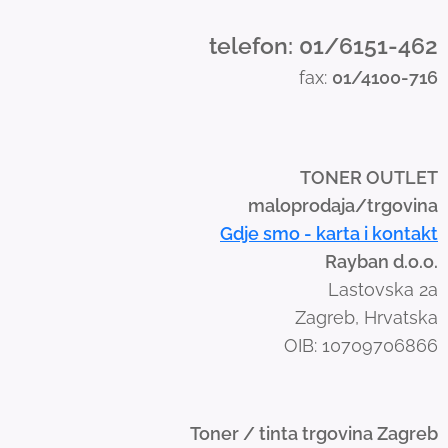
n
d
telefon: 01/6151-462
s
fax:
01/4100-716
w
i
p
e
TONER OUTLET
g
maloprodaja/trgovina
e
Gdje smo - karta i kontakt
s
Rayban d.o.o.
t
Lastovska 2a
u
Zagreb, Hrvatska
r
OIB: 10709706866
e
s
.
Toner / tinta trgovina Zagreb