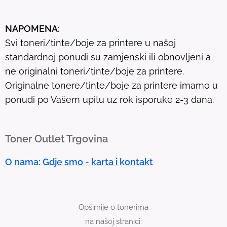
s
u
NAPOMENA:
l
Svi toneri/tinte/boje za printere u našoj
t
standardnoj ponudi su zamjenski ili obnovljeni a
.
ne originalni toneri/tinte/boje za printere.
T
Originalne tonere/tinte/boje za printere imamo u
o
ponudi po Vašem upitu uz rok isporuke 2-3 dana.
u
c
h
Toner Outlet Trgovina
d
e
O nama:
Gdje smo - karta i kontakt
v
i
c
Opširnije o tonerima
e
na našoj stranici:
u