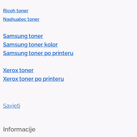
e
Ricoh toner
s
Nashuatec toner
s
e
Samsung toner
n
Samsung toner kolor
t
Samsung toner po printeru
e
r
Xerox toner
t
Xerox toner po printeru
o
g
o
t
Savjeti
o
t
h
Informacije
e