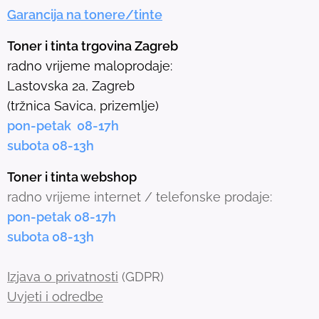
Garancija na tonere/tinte
s
e
Toner i tinta trgovina Zagreb
l
radno vrijeme maloprodaje:
e
Lastovska 2a, Zagreb
c
(tržnica Savica, prizemlje)
t
pon-petak 08-17h
e
subota 08-13h
d
s
Toner i tinta webshop
e
radno vrijeme internet / telefonske prodaje:
a
pon-petak 08-17h
r
subota 08-13h
c
h
Izjava o privatnosti
(GDPR)
r
Uvjeti i odredbe
e